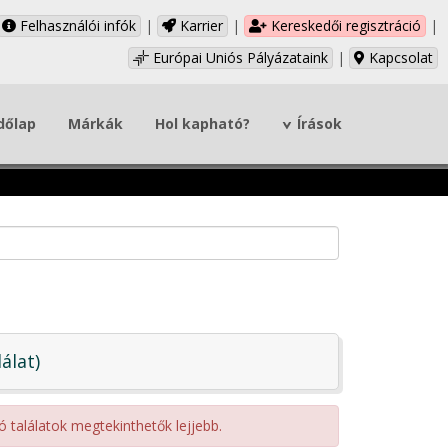
Felhasználói infók
|
Karrier
|
Kereskedői regisztráció
|
Európai Uniós Pályázataink
|
Kapcsolat
dőlap
Márkák
Hol kapható?
Írások
lálat)
ó találatok megtekinthetők lejjebb.