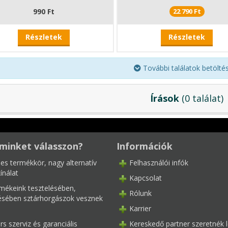
990 Ft
22 790 Ft
Részletek
Részletek
További találatok betöltése
Írások
(0 találat)
minket válasszon?
Információk
les termékkör, nagy alternatív
Felhasználói infók
ínálat
Kapcsolat
mékeink tesztelésében,
Rólunk
tésében sztárhorgászok vesznek
Karrier
s szerviz és garanciális
Kereskedő partner szeretnék l