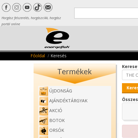
Horgász felszerelés, horgászcikk, horgász
portál online
Főoldal
Keresés
Kereset
Termékek
ÚJDONSÁG
Összes
AJÁNDÉKTÁRGYAK
AKCIÓ
BOTOK
ORSÓK