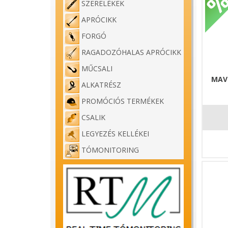
SZERELÉKEK
APRÓCIKK
FORGÓ
RAGADOZÓHALAS APRÓCIKK
MŰCSALI
MAV
ALKATRÉSZ
PROMÓCIÓS TERMÉKEK
CSALIK
LEGYEZÉS KELLÉKEI
TÓMONITORING