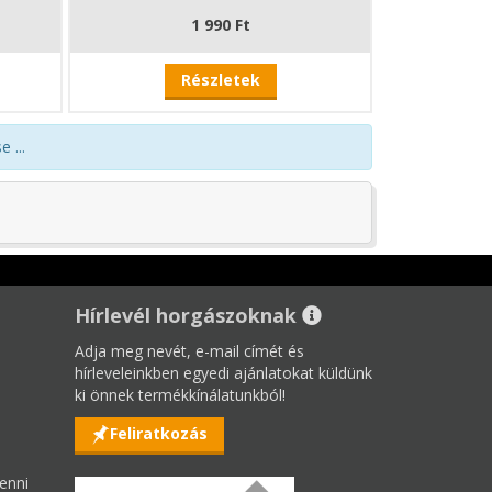
1 990 Ft
Részletek
 ...
Hírlevél horgászoknak
Adja meg nevét, e-mail címét és
hírleveleinkben egyedi ajánlatokat küldünk
ki önnek termékkínálatunkból!
Feliratkozás
enni