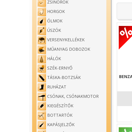
ZSINÓROK
HORGOK
ÓLMOK
ÚSZÓK
VERSENYKELLÉKEK
MŰANYAG DOBOZOK
HÁLÓK
SZÉK-ERNYŐ
BENZA
TÁSKA-BOTZSÁK
RUHÁZAT
CSÓNAK, CSÓNAKMOTOR
KIEGÉSZÍTŐK
BOTTARTÓK
KAPÁSJELZŐK