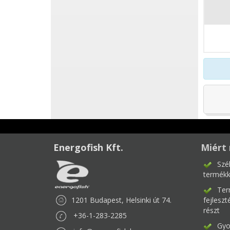
Energofish Kft.
Miért 
Szé
termékk
Ter
1201 Budapest, Helsinki út 74.
fejlesz
részt
+36-1-283-2285
Gyor