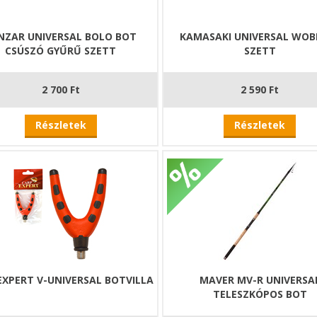
NZAR UNIVERSAL BOLO BOT
KAMASAKI UNIVERSAL WOB
CSÚSZÓ GYŰRŰ SZETT
SZETT
2 700 Ft
2 590 Ft
Részletek
Részletek
EXPERT V-UNIVERSAL BOTVILLA
MAVER MV-R UNIVERSA
TELESZKÓPOS BOT