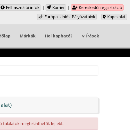
Felhasználói infók
|
Karrier
|
Kereskedői regisztráció
|
Európai Uniós Pályázataink
|
Kapcsolat
dőlap
Márkák
Hol kapható?
Írások
lálat)
ó találatok megtekinthetők lejjebb.