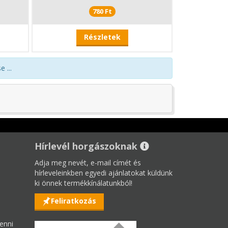
780 Ft
Részletek
 ...
Hírlevél horgászoknak
Adja meg nevét, e-mail címét és
hírleveleinkben egyedi ajánlatokat küldünk
ki önnek termékkínálatunkból!
Feliratkozás
enni