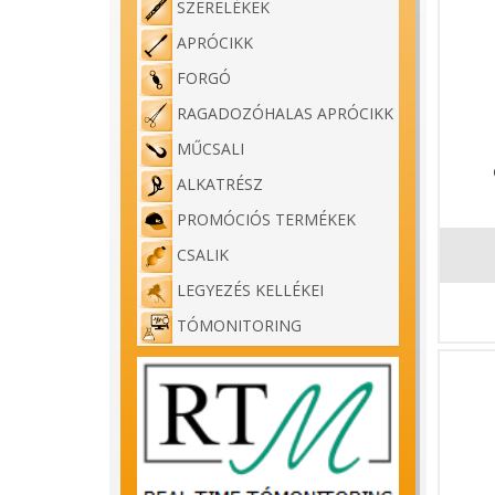
SZERELÉKEK
APRÓCIKK
FORGÓ
RAGADOZÓHALAS APRÓCIKK
MŰCSALI
ALKATRÉSZ
PROMÓCIÓS TERMÉKEK
CSALIK
LEGYEZÉS KELLÉKEI
TÓMONITORING