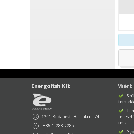
Energofish Kft.
Miért 
Szé
termékk
Ter
1201 Budapest, Helsinki út 74.
fejlesz
részt
+36-1-283-2285
Gyor