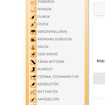
ZSINÓROK
HORGOK
ÓLMOK
ÚSZÓK
VERSENYKELLÉKEK
MŰANYAG DOBOZOK
HÁLÓK
SZÉK-ERNYŐ
BOJL
TÁSKA-BOTZSÁK
RUHÁZAT
CSÓNAK, CSÓNAKMOTOR
KIEGÉSZÍTŐK
BOTTARTÓK
KAPÁSJELZŐK