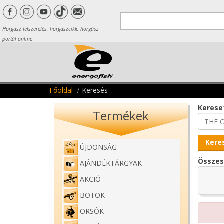
Horgász felszerelés, horgászcikk, horgász
portál online
Főoldal
Keresés
Kereset
Termékek
ÚJDONSÁG
Összes
AJÁNDÉKTÁRGYAK
AKCIÓ
BOTOK
ORSÓK