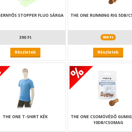
SERNYŐS STOPPER FLUO SÁRGA
THE ONE RUNNING RIG 5DB/
390 Ft
900 Ft
Részletek
Részletek
THE ONE T-SHIRT KÉK
THE ONE CSOMÓVÉDŐ GUMI
10DB/CSOMAG