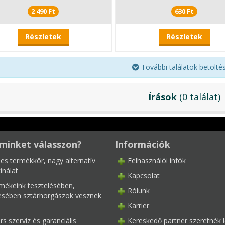
2 490 Ft
630 Ft
Részletek
Részletek
További találatok betöltése
Írások
(0 találat)
minket válasszon?
Információk
les termékkör, nagy alternatív
Felhasználói infók
ínálat
Kapcsolat
mékeink tesztelésében,
Rólunk
tésében sztárhorgászok vesznek
Karrier
s szerviz és garanciális
Kereskedő partner szeretnék l