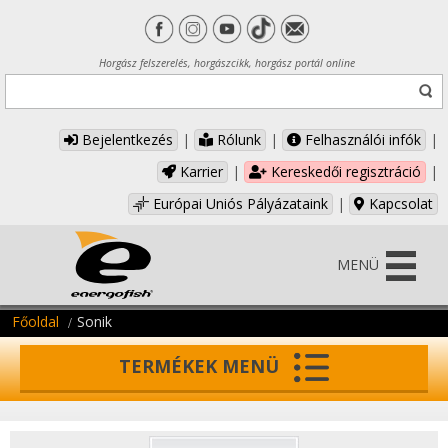
Horgász felszerelés, horgászcikk, horgász portál online
Bejelentkezés
|
Rólunk
|
Felhasználói infók
|
Karrier
|
Kereskedői regisztráció
|
Európai Uniós Pályázataink
|
Kapcsolat
MENÜ
Főoldal
Sonik
TERMÉKEK MENÜ