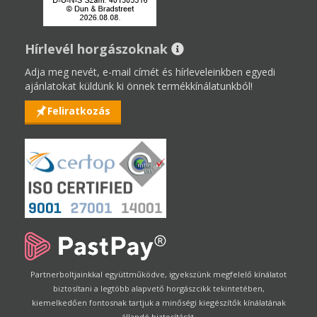
Hírlevél horgászoknak
Adja meg nevét, e-mail címét és hírleveleinkben egyedi
ajánlatokat küldünk ki önnek termékkínálatunkból!
Feliratkozás
Partnerboltjainkkal együttműködve, igyekszünk megfelelő kínálatot
biztosítani a legtöbb alapvető horgászcikk tekintetében,
kiemelkedően fontosnak tartjuk a minőségi kiegészítők kínálatának
állandó biztosítását.