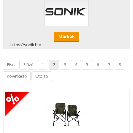
Márkák
https://sonik.hu/
Első
Előző
1
2
3
4
5
6
7
8
Következő
Utolsó