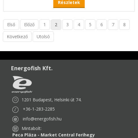
Részletek
Első
Előző
1
2
3
4
5
6
7
8
Következő
Utolsó
Energofish Kft.
1201 Budapest, Helsinki út 74.
+36-1-283-2285
info@energofish.hu
Mintabolt:
Peca Pláza - Market Central Ferihegy