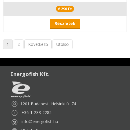
6 290 Ft
Részletek
1
2
Következő
Utolsó
Energofish Kft.
1201 Budapest, Helsinki út 74.
+36-1-283-2285
info@energofish.hu