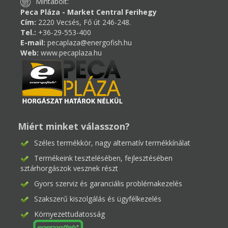
Mintabolt:
Peca Pláza - Market Central Ferihegy
Cím:
2220 Vecsés, Fő út 246-248.
Tel.:
+36-29-553-400
E-mail:
pecaplaza@energofish.hu
Web:
www.pecaplaza.hu
Miért minket válasszon?
Széles termékkör, nagy alternatív termékkínálat
Termékeink tesztelésében, fejlesztésében
sztárhorgászok vesznek részt
Gyors szerviz és garanciális problémakezelés
Szakszerű kiszolgálás és ügyfélkezelés
Környezettudatosság