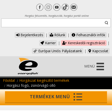
Horgász felszerelés, horgászcikk, horgász portál online
Bejelentkezés
|
Rólunk
|
Felhasználói infók
|
Karrier
|
Kereskedői regisztráció
|
Európai Uniós Pályázataink
|
Kapcsolat
MENÜ
Főoldal
Horgászat kiegészítő termékek
Horgász fogó, zsinórvágó olló
TERMÉKEK MENÜ