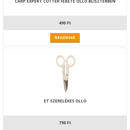
CARP EXPERT CUTTER FEKETE OLLÓ BLISZTERBEN
490 Ft
Részletek
ET SZERELÉKES OLLÓ
790 Ft