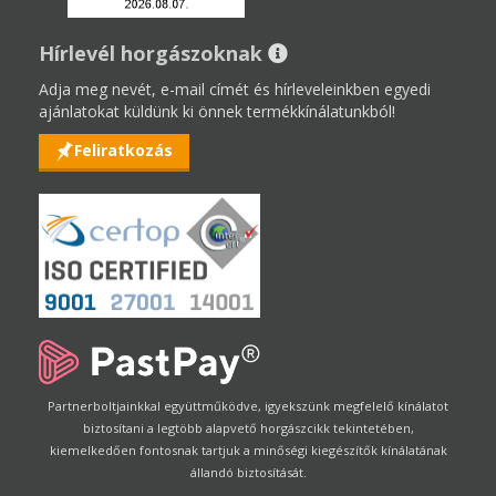
Hírlevél horgászoknak
Adja meg nevét, e-mail címét és hírleveleinkben egyedi
ajánlatokat küldünk ki önnek termékkínálatunkból!
Feliratkozás
Partnerboltjainkkal együttműködve, igyekszünk megfelelő kínálatot
biztosítani a legtöbb alapvető horgászcikk tekintetében,
kiemelkedően fontosnak tartjuk a minőségi kiegészítők kínálatának
állandó biztosítását.