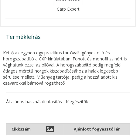
Carp Expert
Termékleírás
Kettő az egyben egy praktikus tartóval! Igényes olló és
horogszabadító a CXP kínálatában. Fonott és monofil zsinórt is
vághatunk ezzel az ollóval. A horogszabadító pedig megfelel
átlagos méretű horgok kiszabadításához a halak legkisebb
sérülése mellett. Műanyag tartója, pedig a hozzá adott kis
csavarokkal bárhová rögzíthető.
Általános használati utasítás - Kiegészítők
Cikkszám
Ajánlott fogyasztói ár