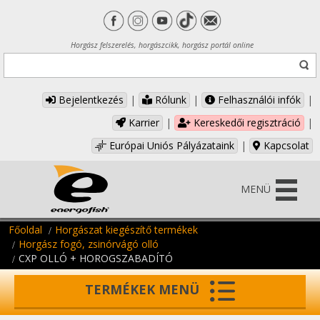
Horgász felszerelés, horgászcikk, horgász portál online
Bejelentkezés
|
Rólunk
|
Felhasználói infók
|
Karrier
|
Kereskedői regisztráció
|
Európai Uniós Pályázataink
|
Kapcsolat
MENÜ
Főoldal
Horgászat kiegészítő termékek
Horgász fogó, zsinórvágó olló
CXP OLLÓ + HOROGSZABADÍTÓ
TERMÉKEK MENÜ