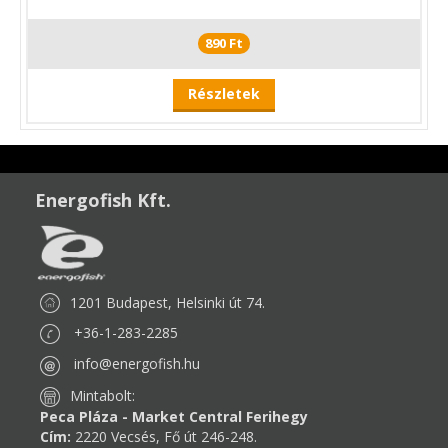
890 Ft
Részletek
Energofish Kft.
1201 Budapest, Helsinki út 74.
+36-1-283-2285
info@energofish.hu
Mintabolt:
Peca Pláza - Market Central Ferihegy
Cím:
2220 Vecsés, Fő út 246-248.