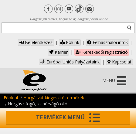
Horgász felszerelés, horgászcikk, horgász portál online
Bejelentkezés
|
Rólunk
|
Felhasználói infók
|
Karrier
|
Kereskedői regisztráció
|
Európai Uniós Pályázataink
|
Kapcsolat
MENÜ
Főoldal
Horgászat kiegészítő termékek
Horgász fogó, zsinórvágó olló
TERMÉKEK MENÜ