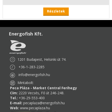
Részletek
Energofish Kft.
1201 Budapest, Helsinki út 74.
+36-1-283-2285
info@energofish.hu
Mintabolt:
Peca Pláza - Market Central Ferihegy
Cím:
2220 Vecsés, Fő út 246-248.
Tel.:
+36-29-553-400
E-mail:
pecaplaza@energofish.hu
Web:
www.pecaplaza.hu