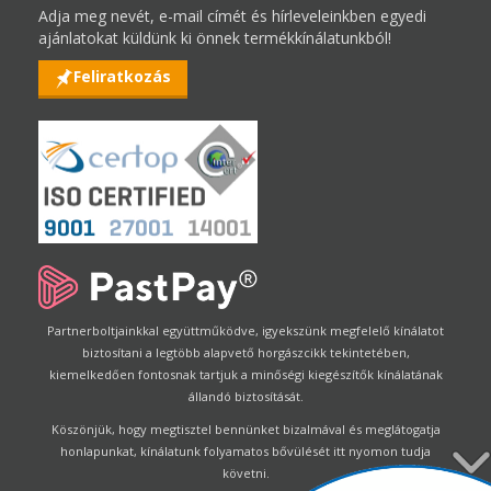
Adja meg nevét, e-mail címét és hírleveleinkben egyedi
ajánlatokat küldünk ki önnek termékkínálatunkból!
Feliratkozás
Partnerboltjainkkal együttműködve, igyekszünk megfelelő kínálatot
biztosítani a legtöbb alapvető horgászcikk tekintetében,
kiemelkedően fontosnak tartjuk a minőségi kiegészítők kínálatának
állandó biztosítását.
Köszönjük, hogy megtisztel bennünket bizalmával és meglátogatja
honlapunkat, kínálatunk folyamatos bővülését itt nyomon tudja
követni.