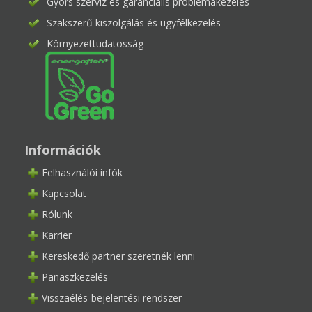
Gyors szerviz és garanciális problémakezelés
Szakszerű kiszolgálás és ügyfélkezelés
Környezettudatosság
Információk
Felhasználói infók
Kapcsolat
Rólunk
Karrier
Kereskedő partner szeretnék lenni
Panaszkezelés
Visszaélés-bejelentési rendszer