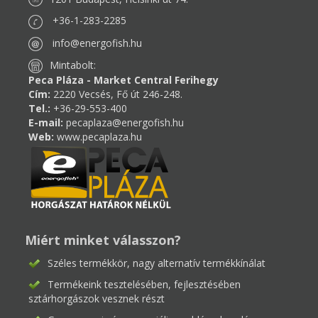
+36-1-283-2285
info@energofish.hu
Mintabolt:
Peca Pláza - Market Central Ferihegy
Cím:
2220 Vecsés, Fő út 246-248.
Tel.:
+36-29-553-400
E-mail:
pecaplaza@energofish.hu
Web:
www.pecaplaza.hu
Miért minket válasszon?
Széles termékkör, nagy alternatív termékkínálat
Termékeink tesztelésében, fejlesztésében
sztárhorgászok vesznek részt