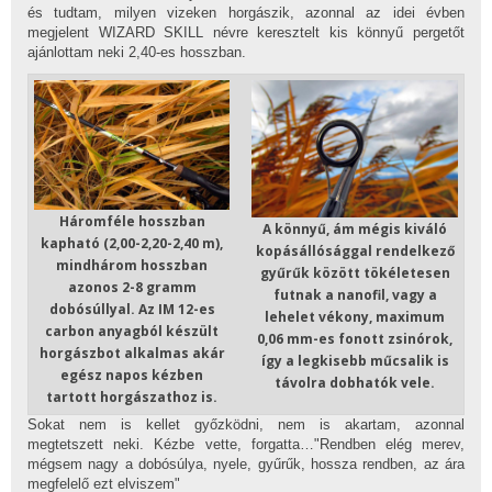
és tudtam, milyen vizeken horgászik, azonnal az idei évben
megjelent WIZARD SKILL névre keresztelt kis könnyű pergetőt
ajánlottam neki 2,40-es hosszban.
Háromféle hosszban
A könnyű, ám mégis kiváló
kapható (2,00-2,20-2,40 m),
kopásállósággal rendelkező
mindhárom hosszban
gyűrűk között tökéletesen
azonos 2-8 gramm
futnak a nanofil, vagy a
dobósúllyal. Az IM 12-es
lehelet vékony, maximum
carbon anyagból készült
0,06 mm-es fonott zsinórok,
horgászbot alkalmas akár
így a legkisebb műcsalik is
egész napos kézben
távolra dobhatók vele.
tartott horgászathoz is.
Sokat nem is kellet győzködni, nem is akartam, azonnal
megtetszett neki. Kézbe vette, forgatta…"Rendben elég merev,
mégsem nagy a dobósúlya, nyele, gyűrűk, hossza rendben, az ára
megfelelő ezt elviszem"