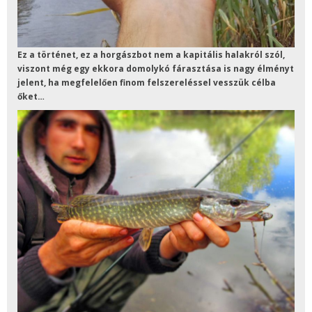
Ez a történet, ez a horgászbot nem a kapitális halakról szól,
viszont még egy ekkora domolykó fárasztása is nagy élményt
jelent, ha megfelelően finom felszereléssel vesszük célba
őket…