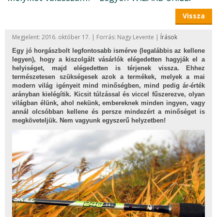
Vissza
Megjelent: 2016. október 17. | Forrás: Nagy Levente |
Írások
Egy jó horgászbolt legfontosabb ismérve (legalábbis az kellene
legyen), hogy a kiszolgált vásárlók elégedetten hagyják el a
helyiséget, majd elégedetten is térjenek vissza. Ehhez
természetesen szükségesek azok a termékek, melyek a mai
modern világ igényeit mind minőségben, mind pedig ár-érték
arányban kielégítik. Kicsit túlzással és viccel fűszerezve, olyan
világban élünk, ahol nekünk, embereknek minden ingyen, vagy
annál olcsóbban kellene és persze mindezért a minőséget is
megköveteljük. Nem vagyunk egyszerű helyzetben!