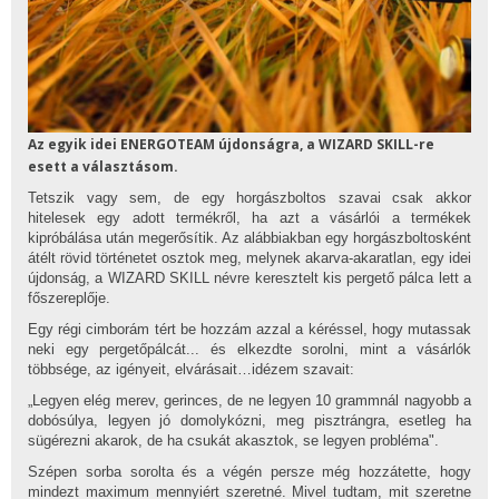
Az egyik idei ENERGOTEAM újdonságra, a WIZARD SKILL-re
esett a választásom.
Tetszik vagy sem, de egy horgászboltos szavai csak akkor
hitelesek egy adott termékről, ha azt a vásárlói a termékek
kipróbálása után megerősítik. Az alábbiakban egy horgászboltosként
átélt rövid történetet osztok meg, melynek akarva-akaratlan, egy idei
újdonság, a WIZARD SKILL névre keresztelt kis pergető pálca lett a
főszereplője.
Egy régi cimborám tért be hozzám azzal a kéréssel, hogy mutassak
neki egy pergetőpálcát... és elkezdte sorolni, mint a vásárlók
többsége, az igényeit, elvárásait…idézem szavait:
„Legyen elég merev, gerinces, de ne legyen 10 grammnál nagyobb a
dobósúlya, legyen jó domolykózni, meg pisztrángra, esetleg ha
sügérezni akarok, de ha csukát akasztok, se legyen probléma".
Szépen sorba sorolta és a végén persze még hozzátette, hogy
mindezt maximum mennyiért szeretné. Mivel tudtam, mit szeretne