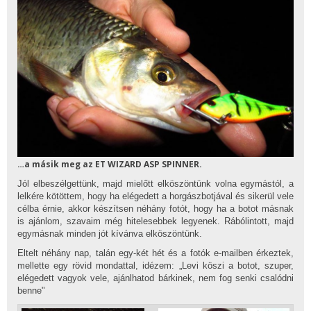
…a másik meg az ET WIZARD ASP SPINNER.
Jól elbeszélgettünk, majd mielőtt elköszöntünk volna egymástól, a
lelkére kötöttem, hogy ha elégedett a horgászbotjával és sikerül vele
célba érnie, akkor készítsen néhány fotót, hogy ha a botot másnak
is ajánlom, szavaim még hitelesebbek legyenek. Rábólintott, majd
egymásnak minden jót kívánva elköszöntünk.
Eltelt néhány nap, talán egy-két hét és a fotók e-mailben érkeztek,
mellette egy rövid mondattal, idézem: „Levi köszi a botot, szuper,
elégedett vagyok vele, ajánlhatod bárkinek, nem fog senki csalódni
benne"