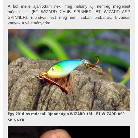
A bot mellé ajánlottam neki még néhány új, nemrég megjelent
műcsalit is (ET WIZARD CHUB SPINNER, ET WIZARD ASP
SPINNER), mondván ezt még nem sokan próbálták, kíváncsi
vagyok a véleményedre.
Egy 2016-os műcsali újdonság a WIZARD-tól… ET WIZARD ASP
SPINNER…