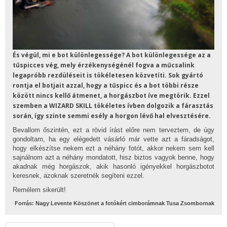
És végül, mi e bot különlegessége? A bot különlegessége az a
tűspicces vég, mely érzékenységénél fogva a műcsalink
legapróbb rezdüléseit is tökéletesen közvetíti. Sok gyártó
rontja el botjait azzal, hogy a tűspicc és a bot többi része
között nincs kellő átmenet, a horgászbot íve megtörik. Ezzel
szemben a WIZARD SKILL tökéletes ívben dolgozik a fárasztás
során, így szinte semmi esély a horgon lévő hal elvesztésére.
Bevallom őszintén, ezt a rövid írást előre nem terveztem, de úgy
gondoltam, ha egy elégedett vásárló már vette azt a fáradságot,
hogy elkészítse nekem ezt a néhány fotót, akkor nekem sem kell
sajnálnom azt a néhány mondatott, hisz biztos vagyok benne, hogy
akadnak még horgászok, akik hasonló igényekkel horgászbotot
keresnek, azoknak szeretnék segíteni ezzel.
Remélem sikerült!
Forrás: Nagy Levente Köszönet a fotókért cimborámnak Tusa Zsombornak