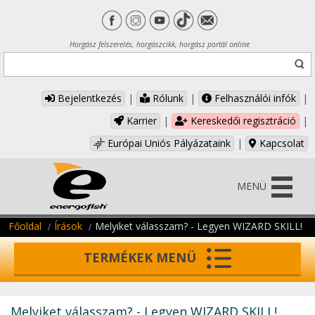
Horgász felszerelés, horgászcikk, horgász portál online
Bejelentkezés
|
Rólunk
|
Felhasználói infók
|
Karrier
|
Kereskedői regisztráció
|
Európai Uniós Pályázataink
|
Kapcsolat
MENÜ
Főoldal
Írások
Melyiket válasszam? - Legyen WIZARD SKILL!
TERMÉKEK MENÜ
Melyiket válasszam? - Legyen WIZARD SKILL!