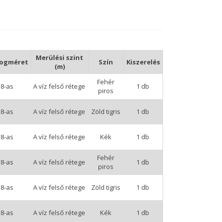
szögben fog állni, a víz felső rétegeiben marad,
horgunkat a műcsali hátsó részére helyezni, mivel
a balin alulról támadva, szinte a magasba üti a víz
asztás esélye szinte 100 %-os.
Merülési szint
ogméret
Szín
Kiszerelés
(m)
lmények között alkalmazkodni tudjunk a
Fehér
8-as
A víz felső rétege
1 db
piros
8-as
A víz felső rétege
Zöld tigris
1 db
8-as
A víz felső rétege
Kék
1 db
Fehér
8-as
A víz felső rétege
1 db
piros
8-as
A víz felső rétege
Zöld tigris
1 db
8-as
A víz felső rétege
Kék
1 db