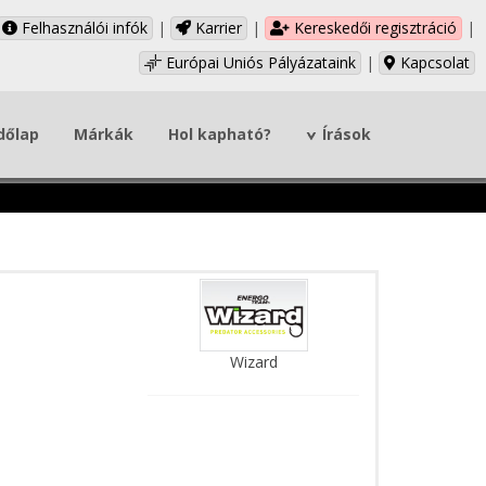
Felhasználói infók
|
Karrier
|
Kereskedői regisztráció
|
Európai Uniós Pályázataink
|
Kapcsolat
dőlap
Márkák
Hol kapható?
Írások
Wizard