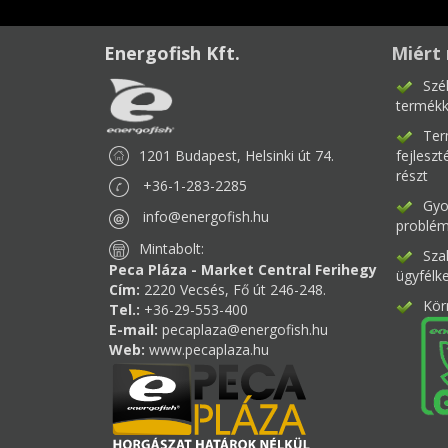
Energofish Kft.
Miért 
Szé
termékk
Ter
1201 Budapest, Helsinki út 74.
fejlesz
részt
+36-1-283-2285
Gyor
info@energofish.hu
problém
Mintabolt:
Sza
Peca Pláza - Market Central Ferihegy
ügyfélk
Cím:
2220 Vecsés, Fő út 246-248.
Kör
Tel.:
+36-29-553-400
E-mail:
pecaplaza@energofish.hu
Web:
www.pecaplaza.hu