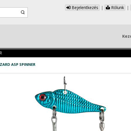
Bejelentkezés
|
Rólunk
|
Kez
R
IZARD ASP SPINNER