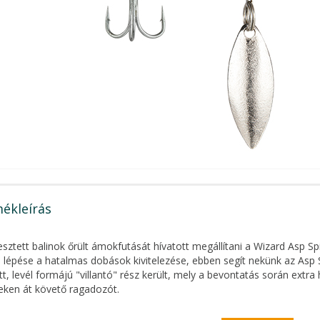
ékleírás
sztett balinok őrült ámokfutását hívatott megállítani a Wizard Asp S
 lépése a hatalmas dobások kivitelezése, ebben segít nekünk az Asp S
tt, levél formájú "villantó" rész került, mely a bevontatás során extra h
ken át követő ragadozót.
k fontos dolog a megfelelő sebességű, gyors bevontatás, ezt segíti e