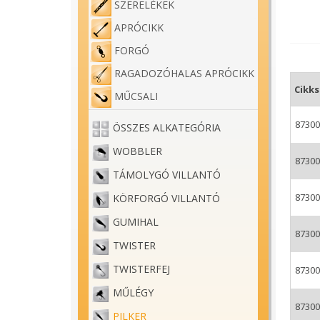
SZERELÉKEK
találh
ahol a
APRÓCIKK
FORGÓ
A harm
a bali
RAGADOZÓHALAS APRÓCIKK
tetejé
Cikk
MŰCSALI
Többfé
87300
vízter
ÖSSZES ALKATEGÓRIA
WOBBLER
87300
TÁMOLYGÓ VILLANTÓ
87300
KÖRFORGÓ VILLANTÓ
GUMIHAL
87300
TWISTER
TWISTERFEJ
87300
MŰLÉGY
87300
PILKER