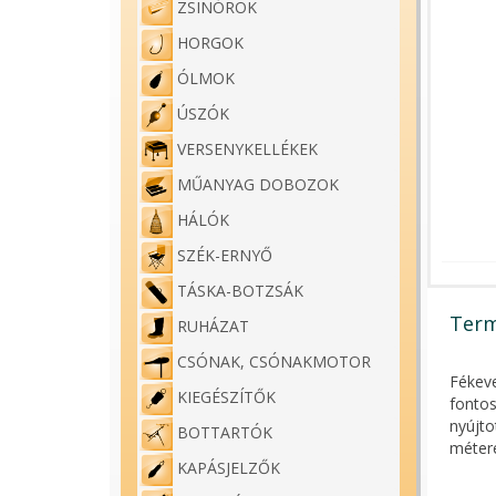
ZSINÓROK
HORGOK
ÓLMOK
ÚSZÓK
VERSENYKELLÉKEK
MŰANYAG DOBOZOK
HÁLÓK
SZÉK-ERNYŐ
TÁSKA-BOTZSÁK
Term
RUHÁZAT
CSÓNAK, CSÓNAKMOTOR
Fékeve
KIEGÉSZÍTŐK
fontos
nyújto
BOTTARTÓK
métere
KAPÁSJELZŐK
A mási