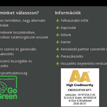
minket válasszon?
Információk
les termékkör, nagy alternatív
Felhasználói infók
ínálat
Kapcsolat
mékeink tesztelésében,
Rólunk
tésében sztárhorgászok vesznek
Karrier
s szerviz és garanciális
Kereskedő partner szeretnék l
akezelés
Panaszkezelés
kszerű kiszolgálás és
Visszaélés-bejelentési rendsz
ezelés
nyezettudatosság