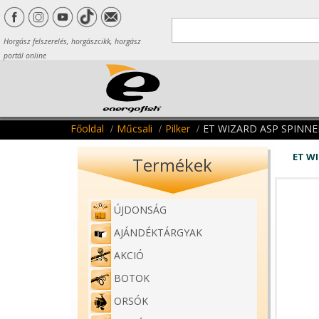
Horgász felszerelés, horgászcikk, horgász
portál online
Főoldal
Műcsali
Pilker
ET WIZARD ASP SPINNE
ET W
Termékek
ÚJDONSÁG
AJÁNDÉKTÁRGYAK
AKCIÓ
BOTOK
ORSÓK