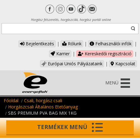
Horgász felszerelés, horgászcikk, horgász portál online
Bejelentkezés
|
Rólunk
|
Felhasználói infók
|
Karrier
|
Kereskedői regisztráció
|
Európai Uniós Pályázataink
|
Kapcsolat
MENÜ
Főoldal
Csali, horgász csali
Horgászcsali Általános Etetőanyag
SBS PREMIUM PVA BAG MIX 1KG
TERMÉKEK MENÜ