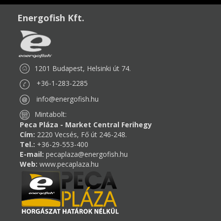
Energofish Kft.
1201 Budapest, Helsinki út 74.
+36-1-283-2285
info@energofish.hu
Mintabolt:
Peca Pláza - Market Central Ferihegy
Cím:
2220 Vecsés, Fő út 246-248.
Tel.:
+36-29-553-400
E-mail:
pecaplaza@energofish.hu
Web:
www.pecaplaza.hu