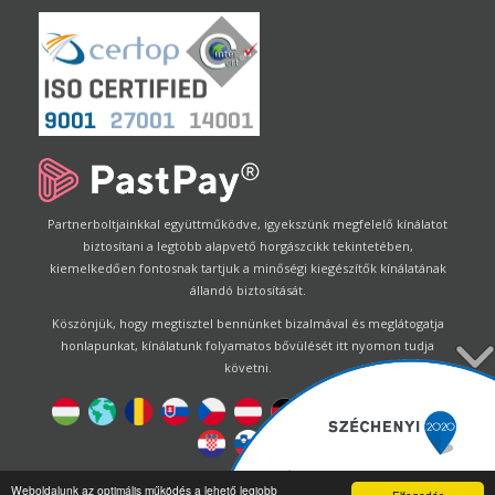
Partnerboltjainkkal együttműködve, igyekszünk megfelelő kínálatot
biztosítani a legtöbb alapvető horgászcikk tekintetében,
kiemelkedően fontosnak tartjuk a minőségi kiegészítők kínálatának
állandó biztosítását.
Köszönjük, hogy megtisztel bennünket bizalmával és meglátogatja
honlapunkat, kínálatunk folyamatos bővülését itt nyomon tudja
követni.
Designed by
Energofish Kft
Weboldalunk az optimális működés a lehető legjobb