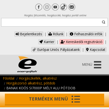
Horgász felszerelés, horgászcikk, horgász portál online
Bejelentkezés
|
Rólunk
|
Felhasználói infók
|
Karrier
|
Kereskedői regisztráció
|
Európai Uniós Pályázataink
|
Kapcsolat
MENÜ
Főoldal
Horgászkellék, alkatrész
Horgászorsó alkatrész, pótdob
BANAX KOÓS SI7000P MÉLY ALU PÓTDOB
TERMÉKEK MENÜ