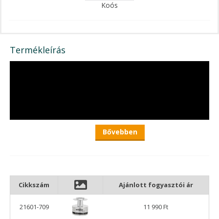
Koós
Termékleírás
Bővebben
Cikkszám
Ajánlott fogyasztói ár
A Koós Banax 7000SI pótdob ami kompatibilis a régi
Banax
7000 SI
-re megnövelt zsinórkapacitása révén alkalmas a
21601-709
11 990 Ft
távolabbi helyek eléréséhez, meghorgászásához. A dobozon