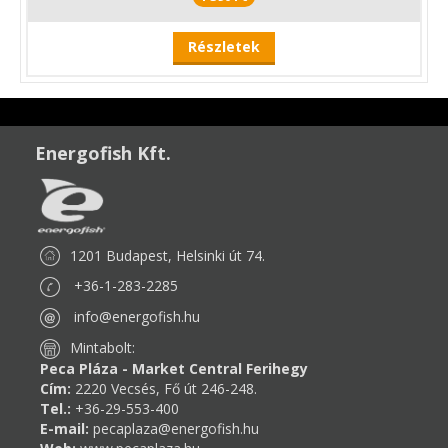
Részletek
Energofish Kft.
1201 Budapest, Helsinki út 74.
+36-1-283-2285
info@energofish.hu
Mintabolt:
Peca Pláza - Market Central Ferihegy
Cím:
2220 Vecsés, Fő út 246-248.
Tel.:
+36-29-553-400
E-mail:
pecaplaza@energofish.hu