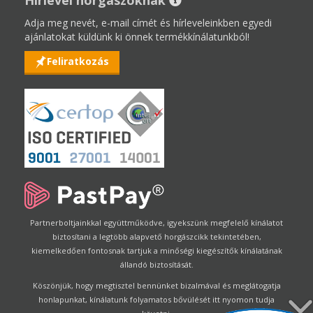
Adja meg nevét, e-mail címét és hírleveleinkben egyedi
ajánlatokat küldünk ki önnek termékkínálatunkból!
Feliratkozás
Partnerboltjainkkal együttműködve, igyekszünk megfelelő kínálatot
biztosítani a legtöbb alapvető horgászcikk tekintetében,
kiemelkedően fontosnak tartjuk a minőségi kiegészítők kínálatának
állandó biztosítását.
Köszönjük, hogy megtisztel bennünket bizalmával és meglátogatja
honlapunkat, kínálatunk folyamatos bővülését itt nyomon tudja