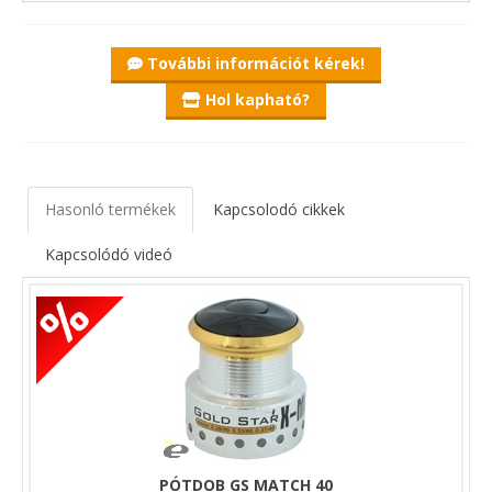
feltüntetett tárolókapacitás monofil zsinórra értendő, a 46-os
Koós fonottból 265 m a tárolókapacitás. A dob tartalmazza a
fékrendszert is. Emellett a csomagolás tartalmaz 2 db
További információt kérek!
hézagoló alátétet is, ami a dob alá, a tengelyre helyezendő.
Ajánljuk hozzá az új
300m-es kiszerelésű Koós zsinórokat
.
Hol kapható?
Hasonló termékek
Kapcsolodó cikkek
Kapcsolódó videó
PÓTDOB GS MATCH 40