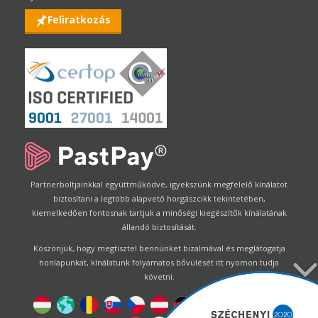
Feliratkozás
Partnerboltjainkkal együttműködve, igyekszünk megfelelő kínálatot
biztosítani a legtöbb alapvető horgászcikk tekintetében,
kiemelkedően fontosnak tartjuk a minőségi kiegészítők kínálatának
állandó biztosítását.
Köszönjük, hogy megtisztel bennünket bizalmával és meglátogatja
honlapunkat, kínálatunk folyamatos bővülését itt nyomon tudja
követni.