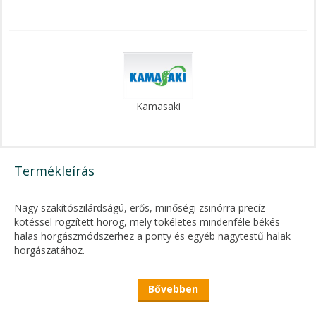
Kamasaki
Termékleírás
Nagy szakítószilárdságú, erős, minőségi zsinórra precíz
kötéssel rögzített horog, mely tökéletes mindenféle békés
halas horgászmódszerhez a ponty és egyéb nagytestű halak
horgászatához.
Bővebben
A horog síkjából kihajtott azzal hegyesszöget
bezáró hegyforma, mely eleinte a bojlis