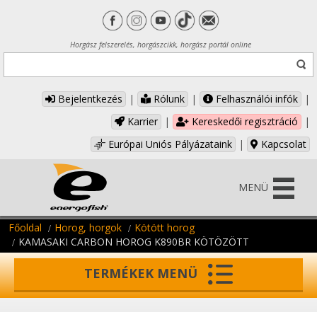
Horgász felszerelés, horgászcikk, horgász portál online
Bejelentkezés
|
Rólunk
|
Felhasználói infók
|
Karrier
|
Kereskedői regisztráció
|
Európai Uniós Pályázataink
|
Kapcsolat
MENÜ
Főoldal
Horog, horgok
Kötött horog
KAMASAKI CARBON HOROG K890BR KÖTÖZÖTT
TERMÉKEK MENÜ