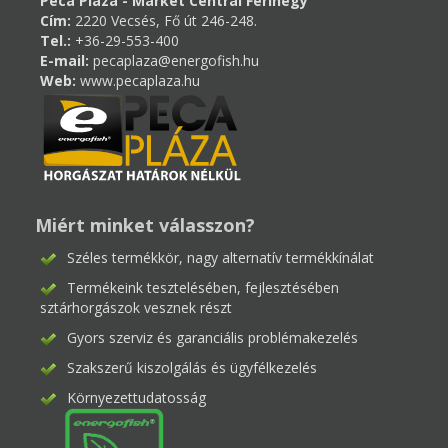
Peca Pláza - Market Central Ferihegy
Cím:
2220 Vecsés, Fő út 246-248.
Tel.:
+36-29-553-400
E-mail:
pecaplaza@energofish.hu
Web:
www.pecaplaza.hu
Miért minket válasszon?
Széles termékkör, nagy alternatív termékkínálat
Termékeink tesztelésében, fejlesztésében
sztárhorgászok vesznek részt
Gyors szerviz és garanciális problémakezelés
Szakszerű kiszolgálás és ügyfélkezelés
Környezettudatosság