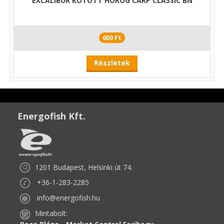
EXCALIBUR KÖTÖTT HOROG CARP CLASSIC BN
600 Ft
Részletek
Energofish Kft.
1201 Budapest, Helsinki út 74.
+36-1-283-2285
info@energofish.hu
Mintabolt: