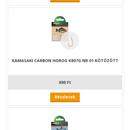
KAMASAKI CARBON HOROG K807G NR 01 KÖTÖZÖTT
690 Ft
Részletek