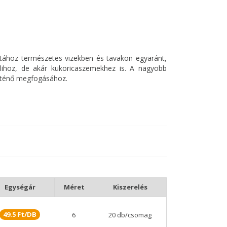
zatához természetes vizekben és tavakon egyaránt,
salihoz, de akár kukoricaszemekhez is. A nagyobb
örténő megfogásához.
retű horgoknál verhetetlen, messze a leg
gkötéssel kombinálva tökéletes, jól terhelhető
Egységár
Méret
Kiszerelés
49.5 Ft/DB
6
20 db/csomag