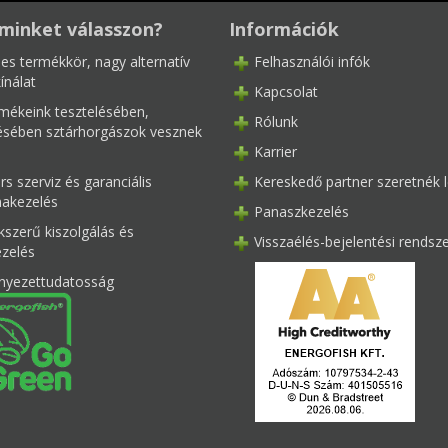
minket válasszon?
Információk
les termékkör, nagy alternatív
Felhasználói infók
ínálat
Kapcsolat
mékeink tesztelésében,
Rólunk
tésében sztárhorgászok vesznek
Karrier
s szerviz és garanciális
Kereskedő partner szeretnék l
akezelés
Panaszkezelés
kszerű kiszolgálás és
Visszaélés-bejelentési rendsz
ezelés
nyezettudatosság