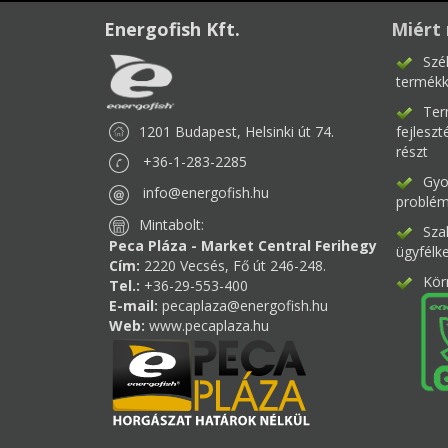
Energofish Kft.
Miért 
Szé
termékk
Ter
1201 Budapest, Helsinki út 74.
fejlesz
részt
+36-1-283-2285
Gyor
info@energofish.hu
problém
Mintabolt:
Sza
Peca Pláza - Market Central Ferihegy
ügyfélk
Cím:
2220 Vecsés, Fő út 246-248.
Kör
Tel.:
+36-29-553-400
E-mail:
pecaplaza@energofish.hu
Web:
www.pecaplaza.hu