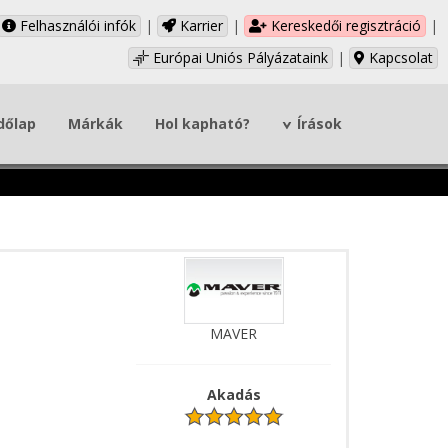
Felhasználói infók
|
Karrier
|
Kereskedői regisztráció
|
Európai Uniós Pályázataink
|
Kapcsolat
dőlap
Márkák
Hol kapható?
Írások
MAVER
Akadás