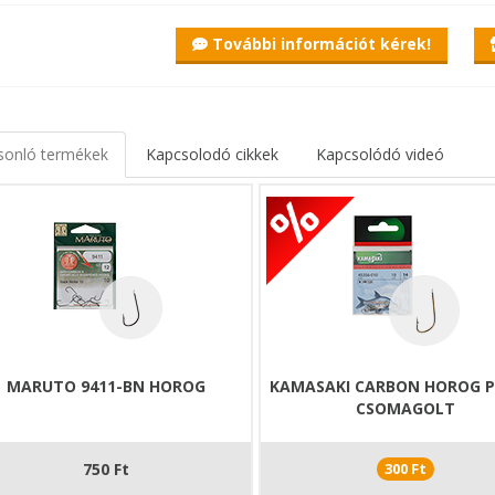
További információt kérek!
sonló termékek
Kapcsolodó cikkek
Kapcsolódó videó
MARUTO 9411-BN HOROG
KAMASAKI CARBON HOROG P
CSOMAGOLT
750 Ft
300 Ft