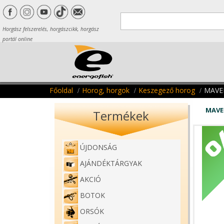
Horgász felszerelés, horgászcikk, horgász
portál online
Főoldal
Horog, horgok
Keszegező horog
MAVE
MAVE
Termékek
ÚJDONSÁG
AJÁNDÉKTÁRGYAK
AKCIÓ
BOTOK
ORSÓK