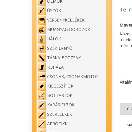
ÓLMOK
Term
ÚSZÓK
VERSENYKELLÉKEK
Maver
MŰANYAG DOBOZOK
Közepe
HÁLÓK
tökéle
mérete
SZÉK-ERNYŐ
TÁSKA-BOTZSÁK
RUHÁZAT
CSÓNAK, CSÓNAKMOTOR
Általá
KIEGÉSZÍTŐK
BOTTARTÓK
KAPÁSJELZŐK
Ci
SZERELÉKEK
APRÓCIKK
MA