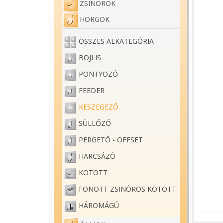
ZSINÓROK
HORGOK
ÖSSZES ALKATEGÓRIA
BOJLIS
PONTYOZÓ
FEEDER
KESZEGEZŐ
SÜLLŐZŐ
PERGETŐ - OFFSET
HARCSÁZÓ
KÖTÖTT
FONOTT ZSINÓROS KÖTÖTT
HÁROMÁGÚ