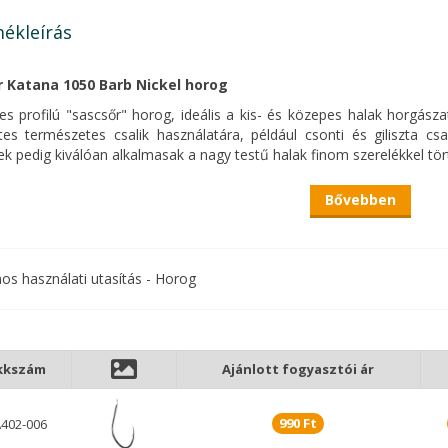
ékleírás
 Katana 1050 Barb Nickel horog
s profilú "sascsőr" horog, ideális a kis- és közepes halak horgás
tes természetes csalik használatára, például csonti és giliszta c
k pedig kiválóan alkalmasak a nagy testű halak finom szerelékkel t
Bővebben
A lapkás szár a kezdetektől fogva alkalmazott forma. Kismé
strapabíróbb megoldást nyújtó forma, mely a megfelelő horo
végeredményt ad.
nos használati utasítás - Horog
kkszám
Ajánlott fogyasztói ár
990 Ft
402-006