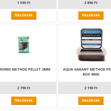
1 590 Ft
2 890 Ft
Részletek
Részletek
ROMIX METHOD PELLET 2MM
AQUA GARANT METHOD PE
BOX 400G
2 790 Ft
2 190 Ft
Részletek
Részletek