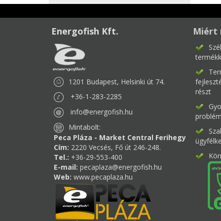
Energofish Kft.
Miért 
Szé
termékk
Ter
1201 Budapest, Helsinki út 74.
fejlesz
részt
+36-1-283-2285
Gyor
info@energofish.hu
problém
Mintabolt:
Sza
Peca Pláza - Market Central Ferihegy
ügyfélk
Cím:
2220 Vecsés, Fő út 246-248.
Kör
Tel.:
+36-29-553-400
E-mail:
pecaplaza@energofish.hu
Web:
www.pecaplaza.hu