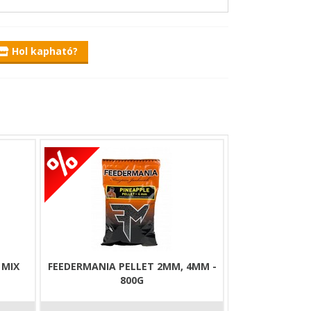
en a folyóvízi horgászok kedvence lesz!
érdemes hozzá keverni, ezzel is tudjuk növelni,
Hol kapható?
 folyóvízi horgászatok során.
rül maradjon és ott várja meg a halakat.
ival kiegészítve igazán tartalmas etetőanyagot
 MIX
FEEDERMANIA PELLET 2MM, 4MM -
800G