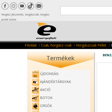
Horgász felszerelés, horgászcikk, horgász
portál online
Főoldal
Csali, horgász csali
Horgászcsali Pellet
BENZ
Termékek
ÚJDONSÁG
AJÁNDÉKTÁRGYAK
AKCIÓ
BOTOK
ORSÓK