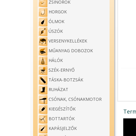
ZSINÓROK
HORGOK
ÓLMOK
ÚSZÓK
VERSENYKELLÉKEK
MŰANYAG DOBOZOK
HÁLÓK
SZÉK-ERNYŐ
TÁSKA-BOTZSÁK
RUHÁZAT
CSÓNAK, CSÓNAKMOTOR
KIEGÉSZÍTŐK
Term
BOTTARTÓK
KAPÁSJELZŐK