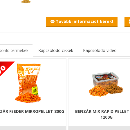
aggio pellet egy olyan újdonság a Benzar Mix palettáján, ami a jövőb
dő, nehéz pelletszemekről van szó, amit elsősorban az etetőanyaghoz 
beltartalmi értékeit.
További információt kérek!
zázalékban tartalmaz sajtlisztet, ami egy igazán fogós adalékanyag a
bb súlya lehetővé teszi, hogy a sodrás ne vigye el, hanem a kosár kö
cskó pelletet célszerű 2-3kg etetőanyaghoz keverni, így egy kis csont
sonló termékek
Kapcsolodó cikkek
Kapcsolódó videó
, aminek biztosan nem tudnak majd ellenállni a márnák!
ZÁR FEEDER MIKROPELLET 800G
BENZÁR MIX RAPID PELLET
1200G