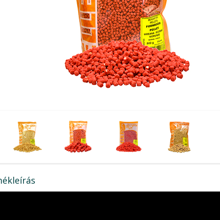
ékleírás