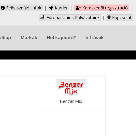
Felhasználói infók
|
Karrier
|
Kereskedői regisztráció
|
Európai Uniós Pályázataink
|
Kapcsolat
dőlap
Márkák
Hol kapható?
Írások
Benzar Mix