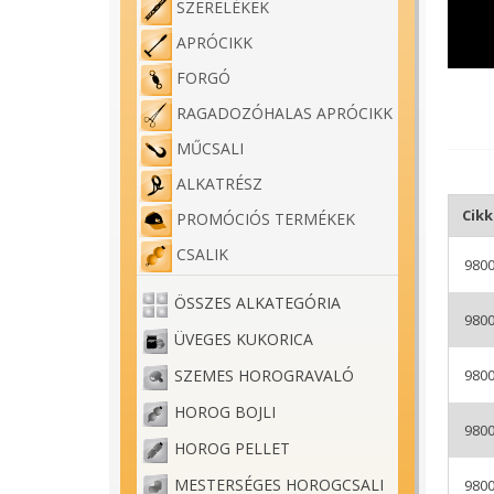
SZERELÉKEK
APRÓCIKK
FORGÓ
RAGADOZÓHALAS APRÓCIKK
MŰCSALI
ALKATRÉSZ
Cik
PROMÓCIÓS TERMÉKEK
CSALIK
9800
ÖSSZES ALKATEGÓRIA
9800
ÜVEGES KUKORICA
9800
SZEMES HOROGRAVALÓ
HOROG BOJLI
9800
HOROG PELLET
Benzár
MESTERSÉGES HOROGCSALI
9800