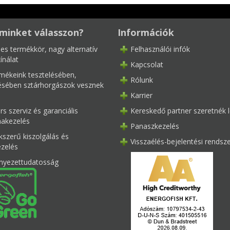
minket válasszon?
Információk
les termékkör, nagy alternatív
Felhasználói infók
ínálat
Kapcsolat
mékeink tesztelésében,
Rólunk
tésében sztárhorgászok vesznek
Karrier
s szerviz és garanciális
Kereskedő partner szeretnék l
akezelés
Panaszkezelés
kszerű kiszolgálás és
Visszaélés-bejelentési rendsz
ezelés
nyezettudatosság