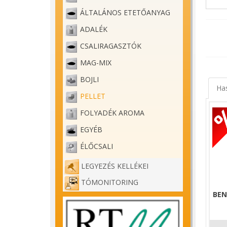
A Form
ÁLTALÁNOS ETETŐANYAG
Süllye
ADALÉK
annak 
CSALIRAGASZTÓK
Nagy s
MAG-MIX
Neheze
Egy za
BOJLI
Ha
kapunk
PELLET
FOLYADÉK AROMA
EGYÉB
ÉLŐCSALI
LEGYEZÉS KELLÉKEI
TÓMONITORING
BEN