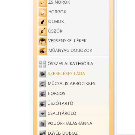
ZSINÓROK
HORGOK
ÓLMOK
ÚSZÓK
VERSENYKELLÉKEK
MŰANYAG DOBOZOK
ÖSSZES ALKATEGÓRIA
SZERELÉKES LÁDA
MŰCSALIS-APRÓCIKKES
HORGOS
ÚSZÓTARTÓ
CSALITÁROLÓ
VÖDÖR-HALASKANNA
EGYÉB DOBOZ