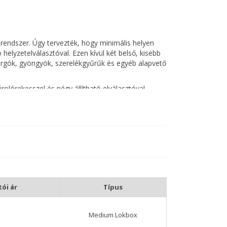
ndszer. Úgy tervezték, hogy minimális helyen
helyzetelválasztóval. Ezen kívül két belső, kisebb
gók, gyöngyök, szerelékgyűrűk és egyéb alapvető
rolórekesszel és négy állítható elválasztóval
 akár 25 előre megkötött szerelék tárolására
minden dobozát Click-Lok biztonságos zárófülekkel
ombinálva
abb dolgok számára
eléket is tud tárolni
ói ár
Típus
Medium Lokbox