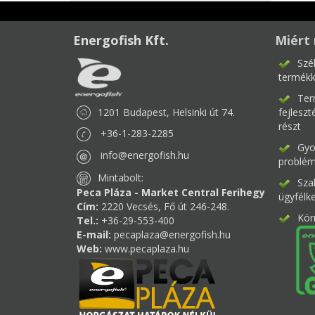
Energofish Kft.
Miért 
Szé
termékk
Ter
1201 Budapest, Helsinki út 74.
fejlesz
részt
+36-1-283-2285
Gyor
info@energofish.hu
problém
Mintabolt:
Sza
Peca Pláza - Market Central Ferihegy
ügyfélk
Cím:
2220 Vecsés, Fő út 246-248.
Kör
Tel.:
+36-29-553-400
E-mail:
pecaplaza@energofish.hu
Web:
www.pecaplaza.hu