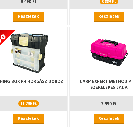
9 490 Ft
6 990 Ft
Részletek
Részletek
SHING BOX K4 HORGÁSZ DOBOZ
CARP EXPERT METHOD P
SZERELÉKES LÁDA
11 790 Ft
7 990 Ft
Részletek
Részletek