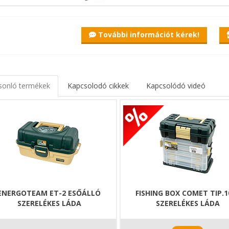
Click-Lok biztonságos reteszelő fül
ávetőleges méretek 29 x 20 x 7,5 cm
További információt kérek!
sonló termékek
Kapcsolodó cikkek
Kapcsolódó videó
ENERGOTEAM ET-2 ESŐÁLLÓ
FISHING BOX COMET TIP.1
SZERELÉKES LÁDA
SZERELÉKES LÁDA