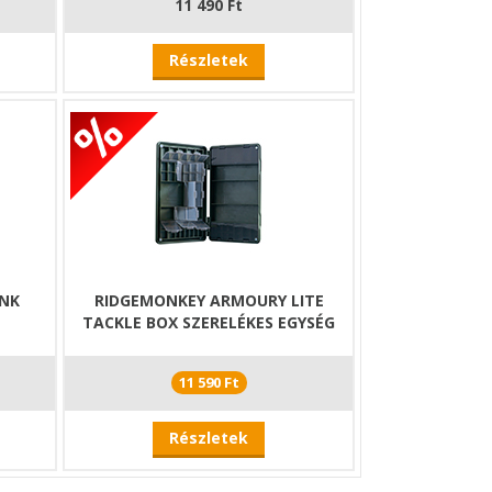
11 490 Ft
Részletek
INK
RIDGEMONKEY ARMOURY LITE
TACKLE BOX SZERELÉKES EGYSÉG
11 590 Ft
Részletek