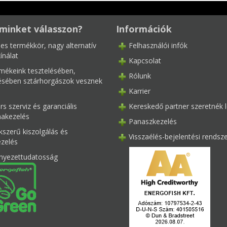
minket válasszon?
Információk
les termékkör, nagy alternatív
Felhasználói infók
ínálat
Kapcsolat
mékeink tesztelésében,
Rólunk
tésében sztárhorgászok vesznek
Karrier
s szerviz és garanciális
Kereskedő partner szeretnék l
akezelés
Panaszkezelés
kszerű kiszolgálás és
Visszaélés-bejelentési rendsz
ezelés
nyezettudatosság