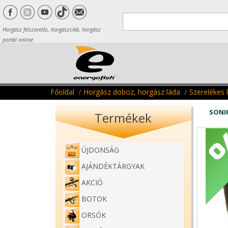
Horgász felszerelés, horgászcikk, horgász
portál online
Főoldal
Horgász doboz, horgász láda
Szerelékes 
SONI
Termékek
ÚJDONSÁG
AJÁNDÉKTÁRGYAK
AKCIÓ
BOTOK
ORSÓK