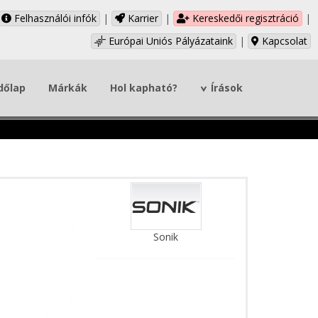
Felhasználói infók
|
Karrier
|
Kereskedői regisztráció
|
Európai Uniós Pályázataink
|
Kapcsolat
dőlap
Márkák
Hol kapható?
Írások
Sonik