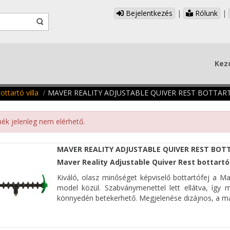
Bejelentkezés
|
Rólunk
|
Kez
ottartó villa
MAVER REALITY ADJUSTABLE QUIVER REST BOTTAR
ék jelenleg nem elérhető.
MAVER REALITY ADJUSTABLE QUIVER REST BO
Maver Reality Adjustable Quiver Rest bottartó
Kiváló, olasz minőséget képviselő bottartófej a Ma
model közül. Szabványmenettel lett ellátva, így 
könnyedén betekerhető. Megjelenése dizájnos, a már