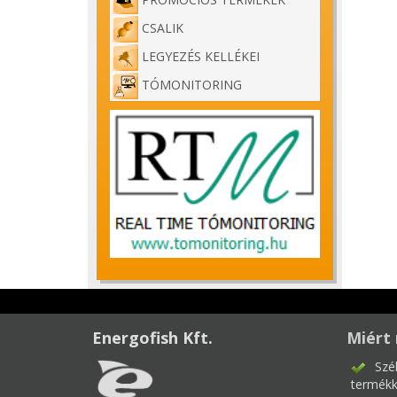
CSALIK
LEGYEZÉS KELLÉKEI
TÓMONITORING
Energofish Kft.
Miért 
Szé
termékk