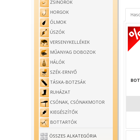
ZSINÓROK
HORGOK
Haso
ÓLMOK
ÚSZÓK
VERSENYKELLÉKEK
MŰANYAG DOBOZOK
HÁLÓK
SZÉK-ERNYŐ
BOT
TÁSKA-BOTZSÁK
RUHÁZAT
CSÓNAK, CSÓNAKMOTOR
KIEGÉSZÍTŐK
BOTTARTÓK
ÖSSZES ALKATEGÓRIA