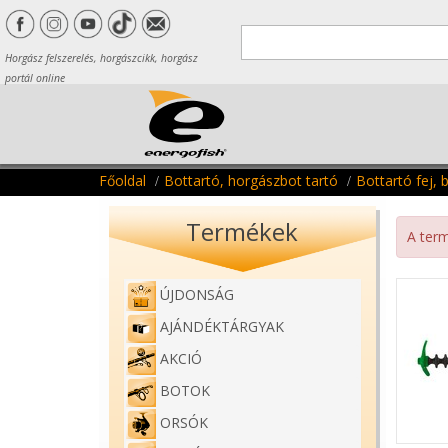
Horgász felszerelés, horgászcikk, horgász
portál online
Főoldal
Bottartó, horgászbot tartó
Bottartó fej, b
Termékek
A term
ÚJDONSÁG
AJÁNDÉKTÁRGYAK
AKCIÓ
BOTOK
ORSÓK