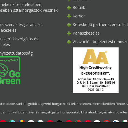
mékeink tesztelésében,
Rólunk
tésében sztárhorgászok vesznek
Karrier
s szerviz és garanciális
Kereskedő partner szeretnék l
akezelés
Panaszkezelés
kszerű kiszolgálás és
Visszaélés-bejelentési rendsz
ezelés
nyezettudatosság
ot biztosítani a legtöbb alapvető horgászcikk tekintetében, kiemelkedően fontosnak 
 bennünket bizalmával és meglátogatja honlapunkat, kínálatunk folyamatos bővülésé