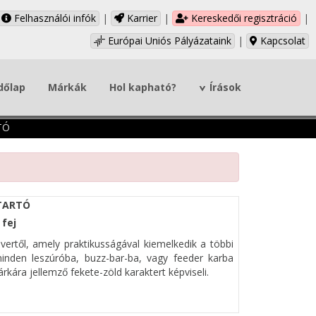
Felhasználói infók
|
Karrier
|
Kereskedői regisztráció
|
Európai Uniós Pályázataink
|
Kapcsolat
dőlap
Márkák
Hol kapható?
Írások
TÓ
TTARTÓ
 fej
vertől, amely praktikusságával kiemelkedik a többi
minden leszúróba, buzz-bar-ba, vagy feeder karba
kára jellemző fekete-zöld karaktert képviseli.