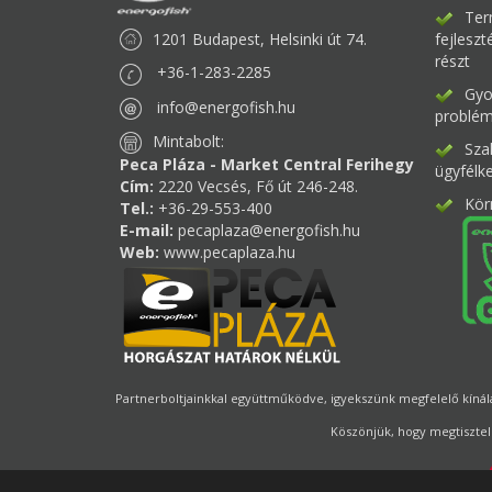
Ter
1201 Budapest, Helsinki út 74.
fejlesz
részt
+36-1-283-2285
Gyor
info@energofish.hu
problém
Mintabolt:
Sza
Peca Pláza - Market Central Ferihegy
ügyfélk
Cím:
2220 Vecsés, Fő út 246-248.
Kör
Tel.:
+36-29-553-400
E-mail:
pecaplaza@energofish.hu
Web:
www.pecaplaza.hu
Partnerboltjainkkal együttműködve, igyekszünk megfelelő kínálat
Köszönjük, hogy megtisztel