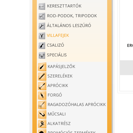
KERESZTTARTÓK
ROD-PODOK, TRIPODOK
ÁLTALÁNOS LESZÚRÓ
VILLAFEJEK
CSALIZÓ
ER
SPECIÁLIS
KAPÁSJELZŐK
SZERELÉKEK
APRÓCIKK
FORGÓ
RAGADOZÓHALAS APRÓCIKK
MŰCSALI
ALKATRÉSZ
PROMÓCIÓS TERMÉKEK