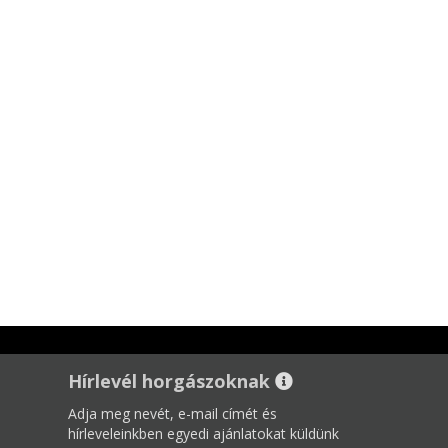
Hírlevél horgászoknak
Adja meg nevét, e-mail címét és
hírleveleinkben egyedi ajánlatokat küldünk