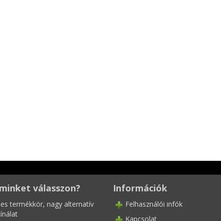
minket válasszon?
Információk
les termékkör, nagy alternatív
Felhasználói infók
ínálat
Kapcsolat