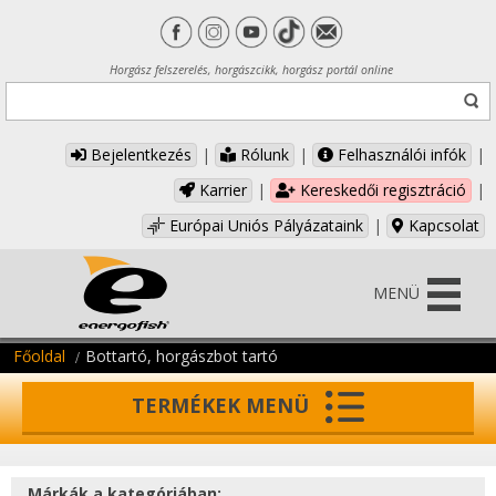
Horgász felszerelés, horgászcikk, horgász portál online
Bejelentkezés
|
Rólunk
|
Felhasználói infók
|
Karrier
|
Kereskedői regisztráció
|
Európai Uniós Pályázataink
|
Kapcsolat
MENÜ
Főoldal
Bottartó, horgászbot tartó
TERMÉKEK MENÜ
Márkák a kategóriában: