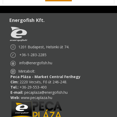
Energofish Kft.
1201 Budapest, Helsinki út 74.
+36-1-283-2285
info@energofish.hu
Mintabolt:
Peca Pláza - Market Central Ferihegy
Cím:
2220 Vecsés, Fő út 246-248.
Tel.:
+36-29-553-400
E-mail:
pecaplaza@energofish.hu
Web:
www.pecaplaza.hu