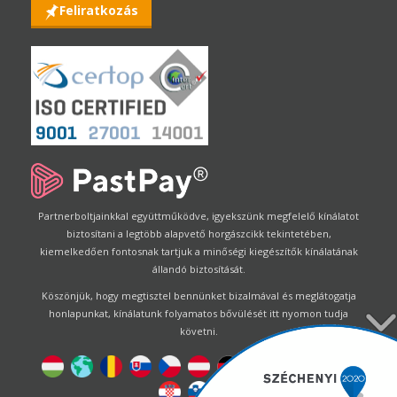
Feliratkozás
Partnerboltjainkkal együttműködve, igyekszünk megfelelő kínálatot
biztosítani a legtöbb alapvető horgászcikk tekintetében,
kiemelkedően fontosnak tartjuk a minőségi kiegészítők kínálatának
állandó biztosítását.
Köszönjük, hogy megtisztel bennünket bizalmával és meglátogatja
honlapunkat, kínálatunk folyamatos bővülését itt nyomon tudja
követni.