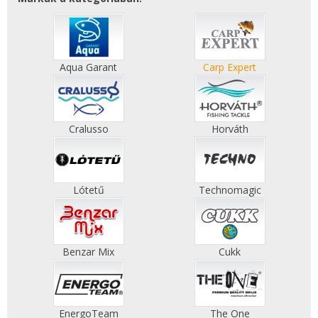
Aqua Garant
Carp Expert
Cralusso
Horváth
Lótetű
Technomagic
Benzar Mix
Cukk
EnergoTeam
The One