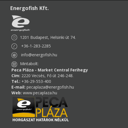
Energofish Kft.
1201 Budapest, Helsinki út 74.
+36-1-283-2285
info@energofish.hu
Mintabolt:
Peca Pláza - Market Central Ferihegy
Cím:
2220 Vecsés, Fő út 246-248.
Tel.:
+36-29-553-400
E-mail:
pecaplaza@energofish.hu
Web:
www.pecaplaza.hu