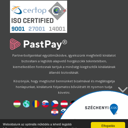
Partnerboltjainkkal együttműködve, igyekszünk megfelelő kínálatot
biztosítani a legtöbb alapvető horgászcikk tekintetében,
kiemelkedően fontosnak tartjuk a minőségi kiegészítők kínálatának
állandó biztosítását.
Köszönjük, hogy megtisztel bennünket bizalmával és meglátogatja
honlapunkat, kínálatunk folyamatos bővülését itt nyomon tudja
követni.
Designed by
Energofish Kft
Weboldalunk az optimális működés a lehető legjobb
Elfogadás