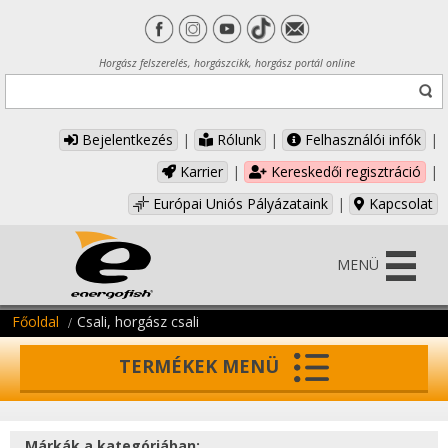
Horgász felszerelés, horgászcikk, horgász portál online
Bejelentkezés
|
Rólunk
|
Felhasználói infók
|
Karrier
|
Kereskedői regisztráció
|
Európai Uniós Pályázataink
|
Kapcsolat
MENÜ
Főoldal
Csali, horgász csali
TERMÉKEK MENÜ
Márkák a kategóriában: