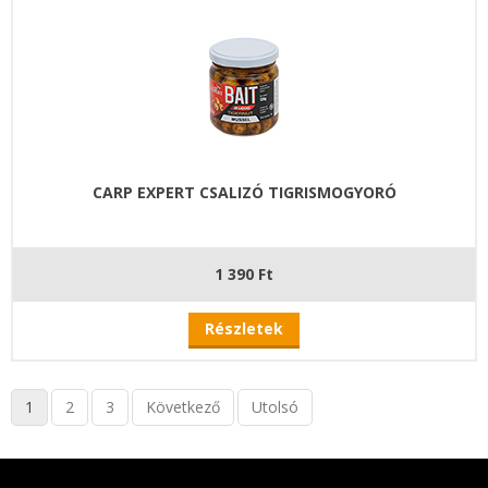
CARP EXPERT CSALIZÓ TIGRISMOGYORÓ
1 390 Ft
Részletek
1
2
3
Következő
Utolsó