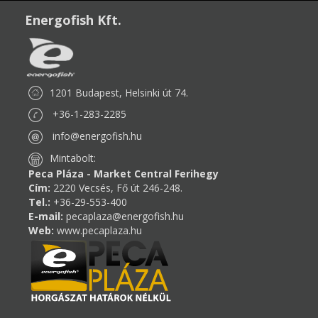
Energofish Kft.
1201 Budapest, Helsinki út 74.
+36-1-283-2285
info@energofish.hu
Mintabolt:
Peca Pláza - Market Central Ferihegy
Cím:
2220 Vecsés, Fő út 246-248.
Tel.:
+36-29-553-400
E-mail:
pecaplaza@energofish.hu
Web:
www.pecaplaza.hu