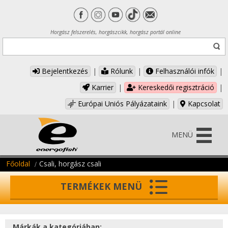
Horgász felszerelés, horgászcikk, horgász portál online
Bejelentkezés
|
Rólunk
|
Felhasználói infók
|
Karrier
|
Kereskedői regisztráció
|
Európai Uniós Pályázataink
|
Kapcsolat
MENÜ
Főoldal
Csali, horgász csali
TERMÉKEK MENÜ
Márkák a kategóriában: