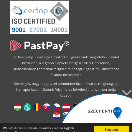
Partnerboltjainkkal együttműködve, igyekszünk megfelelő kínálatot
biztosítani a legtöbb alapvető horgászcikk tekintetében,
kiemelkedően fontosnak tartjuk a minőségi kiegészítők kínálatának
állandó biztosítását.
Köszönjük, hogy megtisztel bennünket bizalmával és meglátogatja
honlapunkat, kínálatunk folyamatos bővülését itt nyomon tudja
követni.
Designed by
Energofish Kft
Weboldalunk az optimális működés a lehető legjobb
Elfogadás