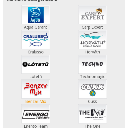
Aqua Garant
Carp Expert
Cralusso
Horváth
Lótetű
Technomagic
Benzar Mix
Cukk
EnergoTeam
The One