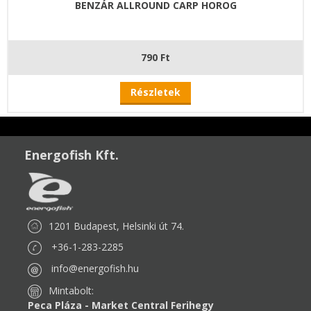
BENZÁR ALLROUND CARP HOROG
790 Ft
Részletek
Energofish Kft.
1201 Budapest, Helsinki út 74.
+36-1-283-2285
info@energofish.hu
Mintabolt:
Peca Pláza - Market Central Ferihegy