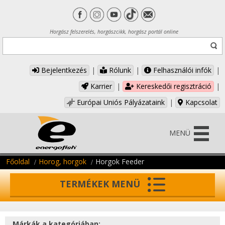
Horgász felszerelés, horgászcikk, horgász portál online
Bejelentkezés
|
Rólunk
|
Felhasználói infók
|
Karrier
|
Kereskedői regisztráció
|
Európai Uniós Pályázataink
|
Kapcsolat
MENÜ
Főoldal
Horog, horgok
Horgok Feeder
TERMÉKEK MENÜ
Márkák a kategóriában: