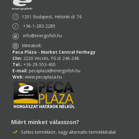
1201 Budapest, Helsinki út 74.
+36-1-283-2285
info@energofish.hu
Mintabolt:
Peca Pláza - Market Central Ferihegy
Cím:
2220 Vecsés, Fő út 246-248.
Tel.:
+36-29-553-400
E-mail:
pecaplaza@energofish.hu
Web:
www.pecaplaza.hu
Miért minket válasszon?
Széles termékkör, nagy alternatív termékkínálat