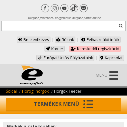
Horgász felszerelés, horgászcikk, horgász portál online
Bejelentkezés
|
Rólunk
|
Felhasználói infók
|
Karrier
|
Kereskedői regisztráció
|
Európai Uniós Pályázataink
|
Kapcsolat
MENÜ
Főoldal
Horog, horgok
Horgok Feeder
TERMÉKEK MENÜ
Márkák a kategóriában: