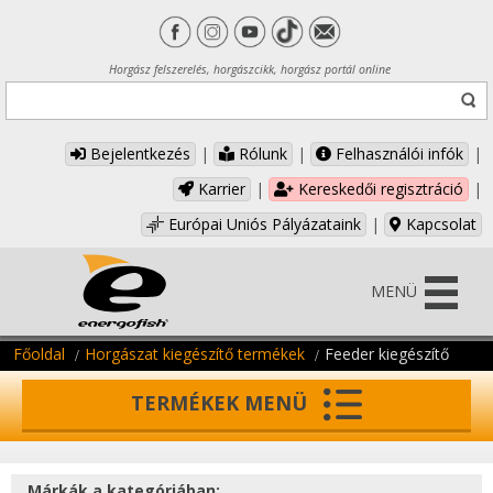
Horgász felszerelés, horgászcikk, horgász portál online
Bejelentkezés
|
Rólunk
|
Felhasználói infók
|
Karrier
|
Kereskedői regisztráció
|
Európai Uniós Pályázataink
|
Kapcsolat
MENÜ
Főoldal
Horgászat kiegészítő termékek
Feeder kiegészítő
TERMÉKEK MENÜ
Márkák a kategóriában: