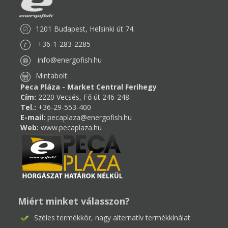
1201 Budapest, Helsinki út 74.
+36-1-283-2285
info@energofish.hu
Mintabolt:
Peca Pláza - Market Central Ferihegy
Cím:
2220 Vecsés, Fő út 246-248.
Tel.:
+36-29-553-400
E-mail:
pecaplaza@energofish.hu
Web:
www.pecaplaza.hu
Miért minket válasszon?
Széles termékkör, nagy alternatív termékkínálat