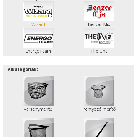
Wizard
Benzar Mix
EnergoTeam
The One
Alkategóriák:
Versenymerítő
Pontyozó merítő