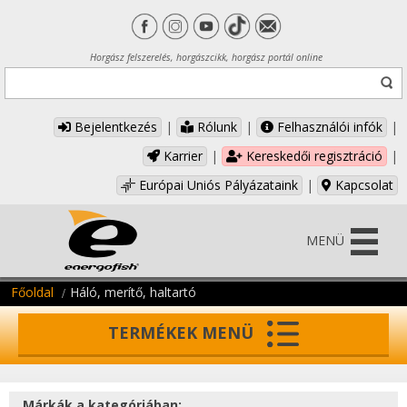
Horgász felszerelés, horgászcikk, horgász portál online
Bejelentkezés
|
Rólunk
|
Felhasználói infók
|
Karrier
|
Kereskedői regisztráció
|
Európai Uniós Pályázataink
|
Kapcsolat
MENÜ
Főoldal
Háló, merítő, haltartó
TERMÉKEK MENÜ
Márkák a kategóriában: