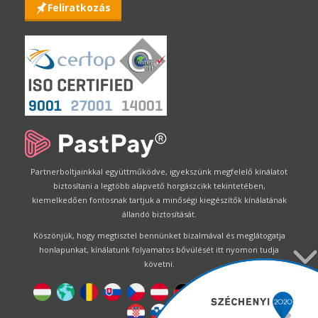
Feliratkozás
Partnerboltjainkkal együttműködve, igyekszünk megfelelő kínálatot
biztosítani a legtöbb alapvető horgászcikk tekintetében,
kiemelkedően fontosnak tartjuk a minőségi kiegészítők kínálatának
állandó biztosítását.
Köszönjük, hogy megtisztel bennünket bizalmával és meglátogatja
honlapunkat, kínálatunk folyamatos bővülését itt nyomon tudja
követni.