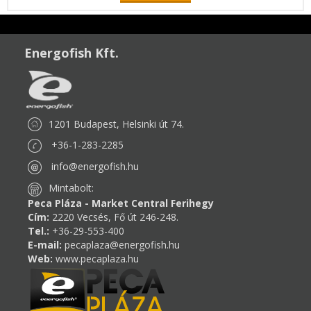
Energofish Kft.
1201 Budapest, Helsinki út 74.
+36-1-283-2285
info@energofish.hu
Mintabolt:
Peca Pláza - Market Central Ferihegy
Cím:
2220 Vecsés, Fő út 246-248.
Tel.:
+36-29-553-400
E-mail:
pecaplaza@energofish.hu
Web:
www.pecaplaza.hu