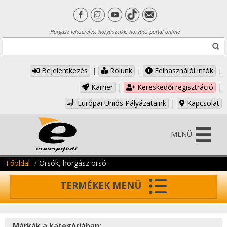
Horgász felszerelés, horgászcikk, horgász portál online
Bejelentkezés
|
Rólunk
|
Felhasználói infók
|
Karrier
|
Kereskedői regisztráció
|
Európai Uniós Pályázataink
|
Kapcsolat
MENÜ
Főoldal
Orsók, horgász orsó
TERMÉKEK MENÜ
Márkák a kategóriában: