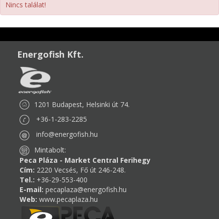
Nincs találat!
Energofish Kft.
1201 Budapest, Helsinki út 74.
+36-1-283-2285
info@energofish.hu
Mintabolt:
Peca Pláza - Market Central Ferihegy
Cím:
2220 Vecsés, Fő út 246-248.
Tel.:
+36-29-553-400
E-mail:
pecaplaza@energofish.hu
Web:
www.pecaplaza.hu