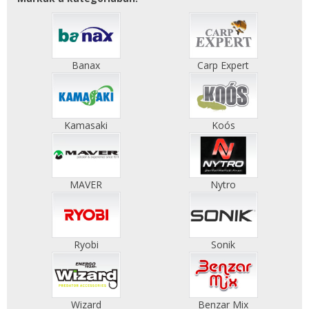
Banax
Carp Expert
Kamasaki
Koós
MAVER
Nytro
Ryobi
Sonik
Wizard
Benzar Mix