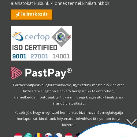
ajánlatokat küldünk ki önnek termékkínálatunkból!
Feliratkozás
Partnerboltjainkkal együttműködve, igyekszünk megfelelő kínálatot
biztosítani a legtöbb alapvető horgászcikk tekintetében,
kiemelkedően fontosnak tartjuk a minőségi kiegészítők kínálatának
állandó biztosítását.
Köszönjük, hogy megtisztel bennünket bizalmával és meglátogatja
honlapunkat, kínálatunk folyamatos bővülését itt nyomon tudja
követni.