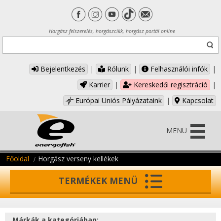
Horgász felszerelés, horgászcikk, horgász portál online
Bejelentkezés
|
Rólunk
|
Felhasználói infók
|
Karrier
|
Kereskedői regisztráció
|
Európai Uniós Pályázataink
|
Kapcsolat
MENÜ
Főoldal
Horgász verseny kellékek
TERMÉKEK MENÜ
Márkák a kategóriában: