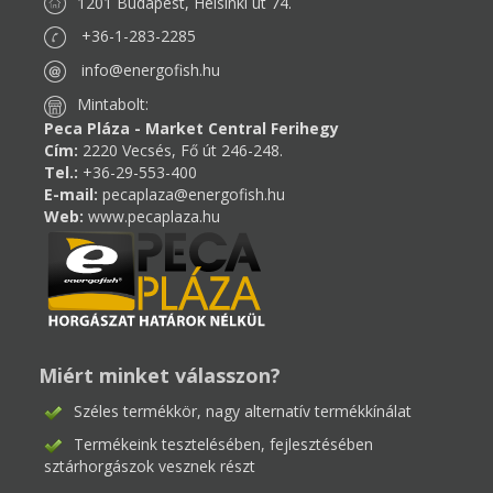
1201 Budapest, Helsinki út 74.
+36-1-283-2285
info@energofish.hu
Mintabolt:
Peca Pláza - Market Central Ferihegy
Cím:
2220 Vecsés, Fő út 246-248.
Tel.:
+36-29-553-400
E-mail:
pecaplaza@energofish.hu
Web:
www.pecaplaza.hu
Miért minket válasszon?
Széles termékkör, nagy alternatív termékkínálat
Termékeink tesztelésében, fejlesztésében
sztárhorgászok vesznek részt