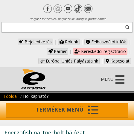
Horgász felszerelés, horgászcikk, horgász portál online
Bejelentkezés
|
Rólunk
|
Felhasználói infók
|
Karrier
|
Kereskedői regisztráció
|
Európai Uniós Pályázataink
|
Kapcsolat
MENÜ
Főoldal
Hol kapható?
TERMÉKEK MENÜ
Energofish partnerbolt hálózat