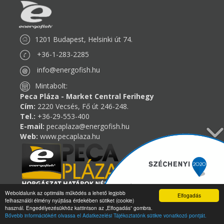
1201 Budapest, Helsinki út 74.
+36-1-283-2285
info@energofish.hu
Mintabolt:
Peca Pláza - Market Central Ferihegy
Cím:
2220 Vecsés, Fő út 246-248.
Tel.:
+36-29-553-400
E-mail:
pecaplaza@energofish.hu
Web:
www.pecaplaza.hu
Weboldalunk az optimális működés a lehető legjobb
Elfogadás
felhasználói élmény nyújtása érdekében sütiket (cookie)
Miért minket válasszon?
használ. Engedélyezésükhöz kattintson az „Elfogadás” gombra.
Bővebb információkért olvassa el Adatkezelési Tájékoztatónk sütikre vonatkozó pontját.