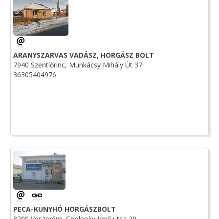
ARANYSZARVAS VADÁSZ, HORGÁSZ BOLT
7940 Szentlőrinc, Munkácsy Mihály Út 37.
36305404976
PECA-KUNYHÓ HORGÁSZBOLT
8200 Veszprém, Cholnoky Jenő utca 29.