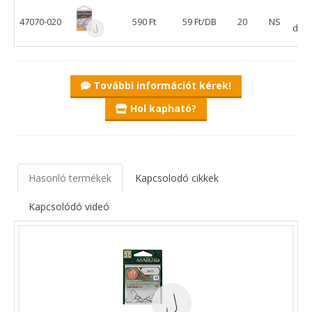
47070-020
590 Ft
59 Ft/DB
20
NS
db/
További információt kérek!
Hol kapható?
Hasonló termékek
Kapcsolodó cikkek
Kapcsolódó videó