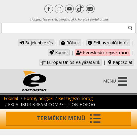
Horgász felszerelés, horgászcikk, horgász portál online
Bejelentkezés
|
Rólunk
|
Felhasználói infók
|
Karrier
|
Kereskedői regisztráció
|
Európai Uniós Pályázataink
|
Kapcsolat
MENÜ
Főoldal
Horog, horgok
Keszegező horog
EXCALIBUR BREAM COMPETITION HOROG
TERMÉKEK MENÜ