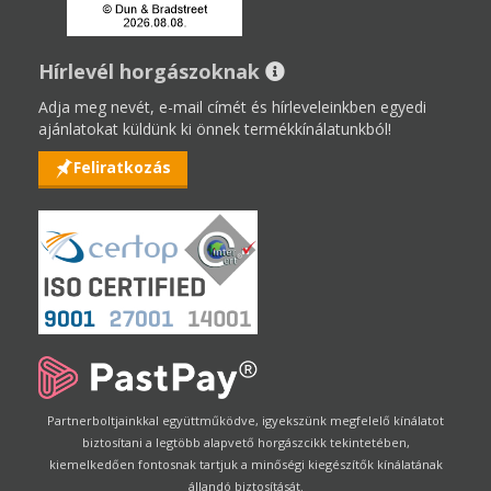
Hírlevél horgászoknak
Adja meg nevét, e-mail címét és hírleveleinkben egyedi
ajánlatokat küldünk ki önnek termékkínálatunkból!
Feliratkozás
Partnerboltjainkkal együttműködve, igyekszünk megfelelő kínálatot
biztosítani a legtöbb alapvető horgászcikk tekintetében,
kiemelkedően fontosnak tartjuk a minőségi kiegészítők kínálatának
állandó biztosítását.