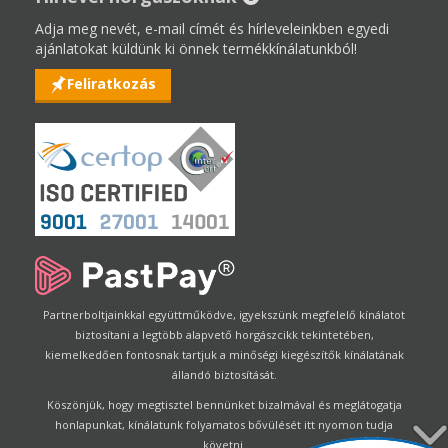
Adja meg nevét, e-mail címét és hírleveleinkben egyedi
ajánlatokat küldünk ki önnek termékkínálatunkból!
Feliratkozás
Partnerboltjainkkal együttműködve, igyekszünk megfelelő kínálatot
biztosítani a legtöbb alapvető horgászcikk tekintetében,
kiemelkedően fontosnak tartjuk a minőségi kiegészítők kínálatának
állandó biztosítását.
Köszönjük, hogy megtisztel bennünket bizalmával és meglátogatja
honlapunkat, kínálatunk folyamatos bővülését itt nyomon tudja
követni.