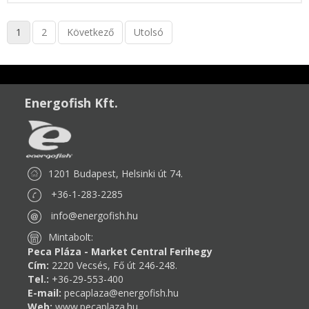
1
2
Következő
Utolsó
Energofish Kft.
1201 Budapest, Helsinki út 74.
+36-1-283-2285
info@energofish.hu
Mintabolt:
Peca Pláza - Market Central Ferihegy
Cím:
2220 Vecsés, Fő út 246-248.
Tel.:
+36-29-553-400
E-mail:
pecaplaza@energofish.hu
Web:
www.pecaplaza.hu