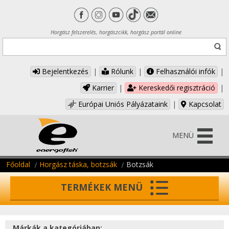
Horgász felszerelés, horgászcikk, horgász portál online
Bejelentkezés
|
Rólunk
|
Felhasználói infók
|
Karrier
|
Kereskedői regisztráció
|
Európai Uniós Pályázataink
|
Kapcsolat
MENÜ
Főoldal
Horgász táska, botzsák
Botzsák
TERMÉKEK MENÜ
Márkák a kategóriában: