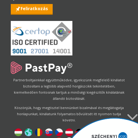
Feliratkozás
Partnerboltjainkkal együttműködve, igyekszünk megfelelő kínálatot
biztosítani a legtöbb alapvető horgászcikk tekintetében,
kiemelkedően fontosnak tartjuk a minőségi kiegészítők kínálatának
állandó biztosítását.
Köszönjük, hogy megtisztel bennünket bizalmával és meglátogatja
honlapunkat, kínálatunk folyamatos bővülését itt nyomon tudja
követni.