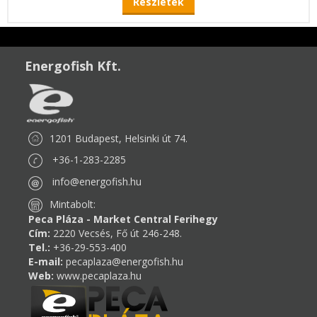
Részletek
Energofish Kft.
1201 Budapest, Helsinki út 74.
+36-1-283-2285
info@energofish.hu
Mintabolt:
Peca Pláza - Market Central Ferihegy
Cím:
2220 Vecsés, Fő út 246-248.
Tel.:
+36-29-553-400
E-mail:
pecaplaza@energofish.hu
Web:
www.pecaplaza.hu