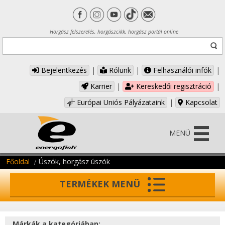
Horgász felszerelés, horgászcikk, horgász portál online
Bejelentkezés
|
Rólunk
|
Felhasználói infók
|
Karrier
|
Kereskedői regisztráció
|
Európai Uniós Pályázataink
|
Kapcsolat
MENÜ
Főoldal
Úszók, horgász úszók
TERMÉKEK MENÜ
Márkák a kategóriában: