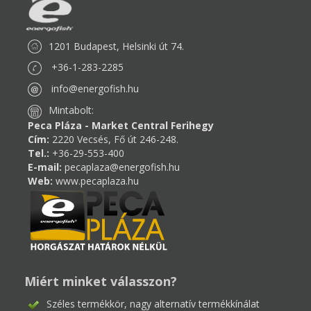
1201 Budapest, Helsinki út 74.
+36-1-283-2285
info@energofish.hu
Mintabolt:
Peca Pláza - Market Central Ferihegy
Cím:
2220 Vecsés, Fő út 246-248.
Tel.:
+36-29-553-400
E-mail:
pecaplaza@energofish.hu
Web:
www.pecaplaza.hu
Miért minket válasszon?
Széles termékkör, nagy alternatív termékkínálat