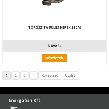
TÖRŐSZITA FÜLES KEREK 33CM
3 890 Ft
Részletek
1
2
3
4
Következő
Utolsó
Energofish Kft.