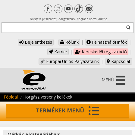
Horgász felszerelés, horgászcikk, horgász portál online
Bejelentkezés
|
Rólunk
|
Felhasználói infók
|
Karrier
|
Kereskedői regisztráció
|
Európai Uniós Pályázataink
|
Kapcsolat
MENÜ
Főoldal
Horgász verseny kellékek
TERMÉKEK MENÜ
Márkák a kategóriában: