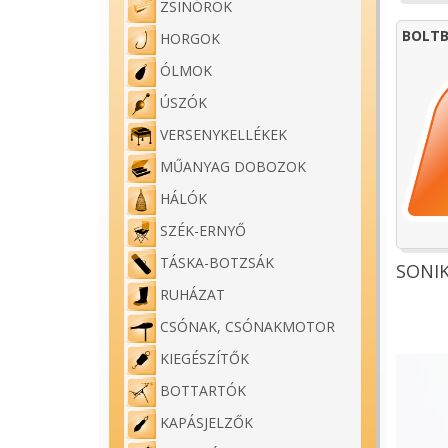
ZSINÓROK
BOLTB
HORGOK
ÓLMOK
ÚSZÓK
VERSENYKELLÉKEK
MŰANYAG DOBOZOK
HÁLÓK
SZÉK-ERNYŐ
TÁSKA-BOTZSÁK
SONI
RUHÁZAT
CSÓNAK, CSÓNAKMOTOR
KIEGÉSZÍTŐK
BOTTARTÓK
KAPÁSJELZŐK