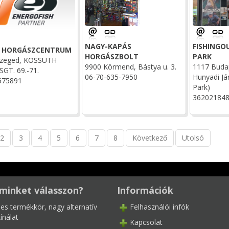
NAGY-KAPÁS
FISHINGO
H HORGÁSZCENTRUM
HORGÁSZBOLT
PARK
Szeged, KOSSUTH
9900 Körmend, Bástya u. 3.
1117 Budap
SGT. 69.-71.
06-70-635-7950
Hunyadi Já
575891
Park)
36202184
2
3
4
5
6
7
8
Következő
Utolsó
minket válasszon?
Információk
les termékkör, nagy alternatív
Felhasználói infók
ínálat
Kapcsolat