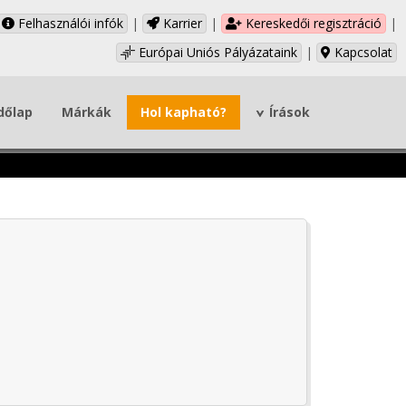
Felhasználói infók
|
Karrier
|
Kereskedői regisztráció
|
Európai Uniós Pályázataink
|
Kapcsolat
dőlap
Márkák
Hol kapható?
Írások