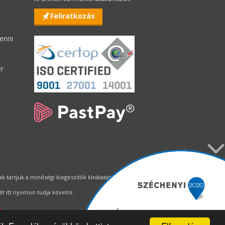
Feliratkozás
enni
er
tartjuk a minőségi kiegészítők kínálatának állandó biztosítását.
t itt nyomon tudja követni.