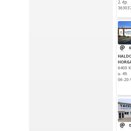
2. ép.
36303
HALD
HORG
6400 K
u. 49.
06-20-