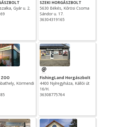
GÁSZBOLT
SZEKI HORGÁSZBOLT
zalka, Gyár u. 2.
5630 Békés, Kőrösi Csoma
669
Sándor u. 17.
36304319165
 ZOO
FishingLand Horgászbolt
bathely, Körmendi
4400 Nyíregyháza, Kállói út
16/H.
185
36308775764