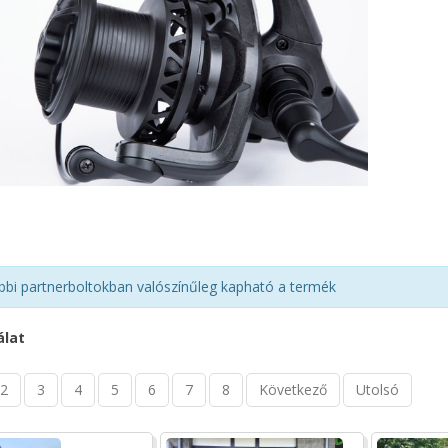
bbi partnerboltokban valószínűleg kapható a termék
álat
2
3
4
5
6
7
8
Következő
Utolsó