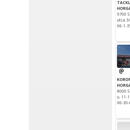
TACKL
HORG
9700 S
utca 3/
06-1-3
KORO
HORG
8000 S
u. 11-1
06-30-