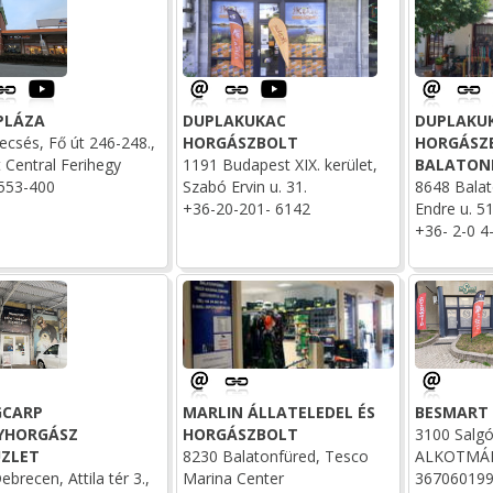
PLÁZA
DUPLAKUKAC
DUPLAKU
ecsés, Fő út 246-248.,
HORGÁSZBOLT
HORGÁSZ
 Central Ferihegy
1191 Budapest XIX. kerület,
BALATON
553-400
Szabó Ervin u. 31.
8648 Balat
+36-20-201- 6142
Endre u. 51
+36- 2-0 4
GCARP
MARLIN ÁLLATELEDEL ÉS
BESMART
YHORGÁSZ
HORGÁSZBOLT
3100 Salgó
ZLET
8230 Balatonfüred, Tesco
ALKOTMÁN
brecen, Attila tér 3.,
Marina Center
36706019