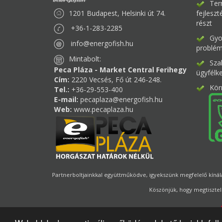
Ter
1201 Budapest, Helsinki út 74.
fejlesz
részt
+36-1-283-2285
Gyor
info@energofish.hu
problém
Mintabolt:
Sza
Peca Pláza - Market Central Ferihegy
ügyfélk
Cím:
2220 Vecsés, Fő út 246-248.
Kör
Tel.:
+36-29-553-400
E-mail:
pecaplaza@energofish.hu
Web:
www.pecaplaza.hu
Partnerboltjainkkal együttműködve, igyekszünk megfelelő kínálat
Köszönjük, hogy megtisztel