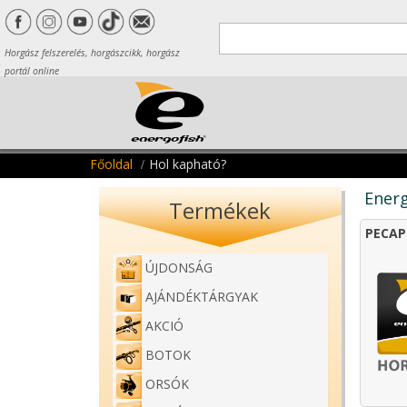
Horgász felszerelés, horgászcikk, horgász
portál online
Főoldal
Hol kapható?
Energ
Termékek
PECAP
ÚJDONSÁG
AJÁNDÉKTÁRGYAK
AKCIÓ
BOTOK
ORSÓK