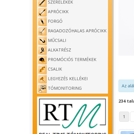
SZERELÉKEK
APRÓCIKK
FORGÓ
RAGADOZÓHALAS APRÓCIKK
MŰCSALI
ALKATRÉSZ
PROMÓCIÓS TERMÉKEK
CSALIK
LEGYEZÉS KELLÉKEI
Az alá
TÓMONITORING
234 tal
1