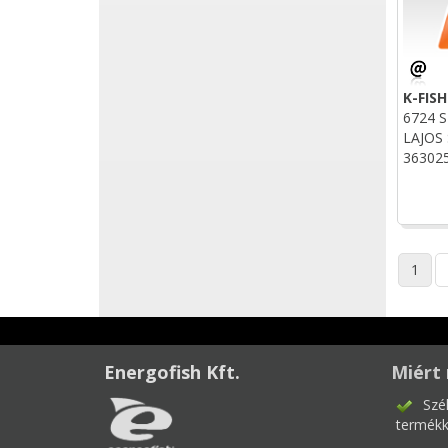
K-FIS
6724 
LAJOS 
36302
1
Energofish Kft.
Miért 
Szé
termékk