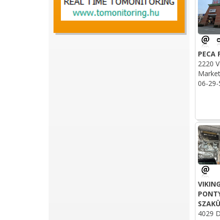
PECA 
2220 V
Market
06-29-
VIKIN
PONT
SZAKÜ
4029 De