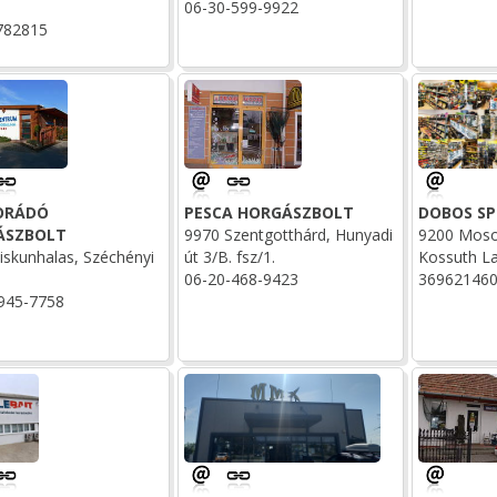
06-30-599-9922
782815
ORÁDÓ
PESCA HORGÁSZBOLT
DOBOS S
ÁSZBOLT
9970 Szentgotthárd, Hunyadi
9200 Moso
iskunhalas, Széchényi
út 3/B. fsz/1.
Kossuth La
06-20-468-9423
36962146
945-7758