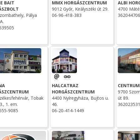
E BAIT
MMX HORGÁSZCENTRUM
ALBI HOR
ÁSZBOLT
9012 Győr, Királyszéki út 29.
4700 Mátés
zombathely, Pálya
06-96-418-383
36204470
A.
539505
NA
HALCATRAZ
CENTRUM
ÁSZCENTRUM
HORGÁSZCENTRUM
9700 Szom
zékesfehérvár, Tobak
4400 Nyíregyháza, Bujtos u.
út 89.
3., 1. em.
46.
36202353
655-9085
06-20-414-1449