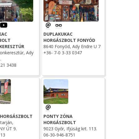
KAC
DUPLAKUKAC
BOLT
HORGÁSZBOLT FONYÓD
KERESZTÚR
8640 Fonyód, Ady Endre U 7
onkeresztúr, Ady
+36- 7-0 3-33 0347
.
-21 3438
 HORGÁSZBOLT
PONTY ZÓNA
tarján,
HORGÁSZBOLT
Y ÚT 9.
9023 Győr, Ifjúság krt. 113.
913
06-30-946-8751