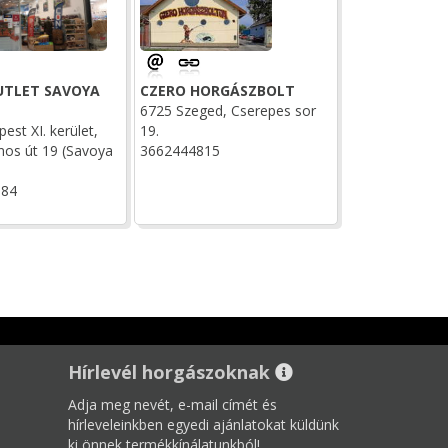
UTLET SAVOYA
CZERO HORGÁSZBOLT
6725 Szeged, Cserepes sor
est XI. kerület,
19.
nos út 19 (Savoya
3662444815
884
Hírlevél horgászoknak
Adja meg nevét, e-mail címét és
hírleveleinkben egyedi ajánlatokat küldünk
ki önnek termékkínálatunkból!