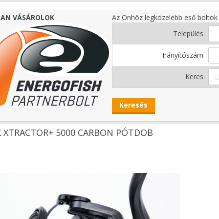
AN VÁSÁROLOK
Az Önhöz legközelebb eső boltok 
Település
Irányítószám
Keres
K XTRACTOR+ 5000 CARBON PÓTDOB