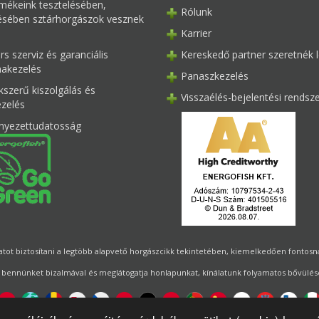
mékeink tesztelésében,
Rólunk
tésében sztárhorgászok vesznek
Karrier
s szerviz és garanciális
Kereskedő partner szeretnék l
akezelés
Panaszkezelés
kszerű kiszolgálás és
Visszaélés-bejelentési rendsz
ezelés
nyezettudatosság
ot biztosítani a legtöbb alapvető horgászcikk tekintetében, kiemelkedően fontosnak 
 bennünket bizalmával és meglátogatja honlapunkat, kínálatunk folyamatos bővülésé