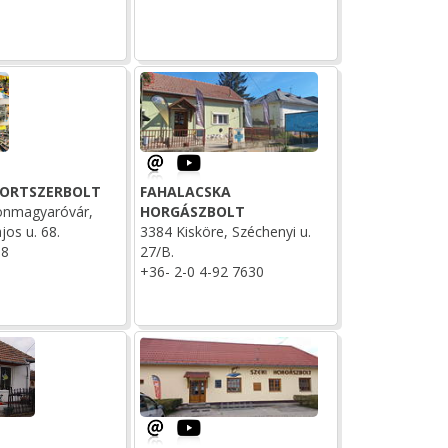
PORTSZERBOLT
FAHALACSKA
nmagyaróvár,
HORGÁSZBOLT
jos u. 68.
3384 Kisköre, Széchenyi u.
08
27/B.
+36- 2-0 4-92 7630