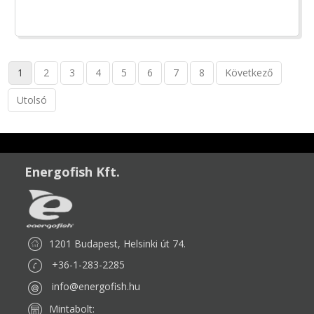
1
2
3
4
5
6
7
8
Következő
Utolsó
Energofish Kft.
1201 Budapest, Helsinki út 74.
+36-1-283-2285
info@energofish.hu
Mintabolt: