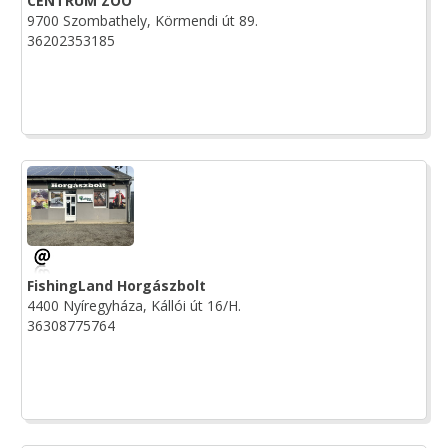
CENTRUM ZOO
9700 Szombathely, Körmendi út 89.
36202353185
FishingLand Horgászbolt
4400 Nyíregyháza, Kállói út 16/H.
36308775764