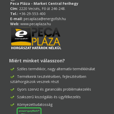
Peca Pláza - Market Central Ferihegy
Cím:
2220 Vecsés, Fő út 246-248.
Tel.:
+36-29-553-400
E-mail:
pecaplaza@energofish.hu
Web:
www.pecaplaza.hu
Miért minket válasszon?
Széles termékkör, nagy alternatív termékkínálat
Termékeink tesztelésében, fejlesztésében
sztárhorgászok vesznek részt
Gyors szerviz és garanciális problémakezelés
Szakszerű kiszolgálás és ügyfélkezelés
Környezettudatosság