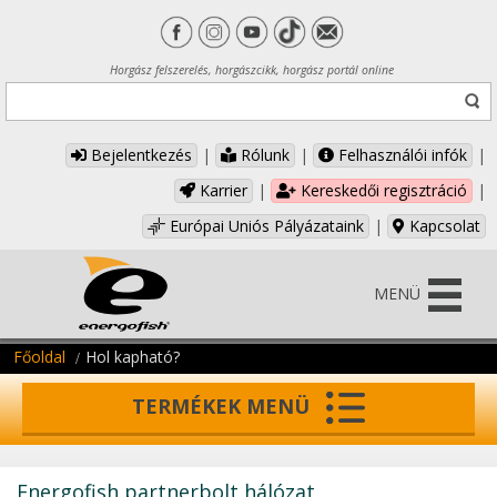
Horgász felszerelés, horgászcikk, horgász portál online
Bejelentkezés
|
Rólunk
|
Felhasználói infók
|
Karrier
|
Kereskedői regisztráció
|
Európai Uniós Pályázataink
|
Kapcsolat
MENÜ
Főoldal
Hol kapható?
TERMÉKEK MENÜ
Energofish partnerbolt hálózat