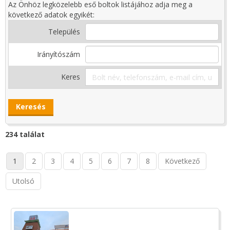
Az Önhöz legközelebb eső boltok listájához adja meg a
következő adatok egyikét:
Település
Irányítószám
Keres
234 találat
1
2
3
4
5
6
7
8
Következő
Utolsó