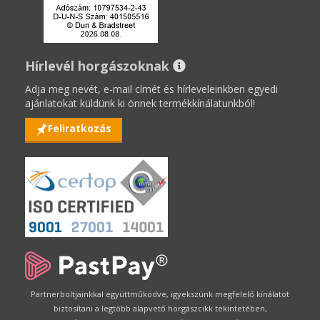
Hírlevél horgászoknak
Adja meg nevét, e-mail címét és hírleveleinkben egyedi
ajánlatokat küldünk ki önnek termékkínálatunkból!
Feliratkozás
Partnerboltjainkkal együttműködve, igyekszünk megfelelő kínálatot
biztosítani a legtöbb alapvető horgászcikk tekintetében,