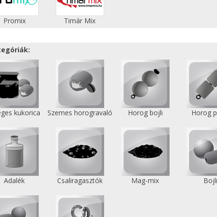
Promix
Timár Mix
tegóriák:
ges kukorica
Szemes horogravaló
Horog bojli
Horog p
Adalék
Csaliragasztók
Mag-mix
Bojl