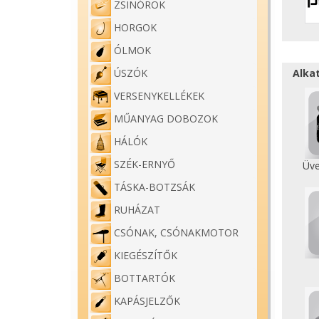
ZSINÓROK
HORGOK
ÓLMOK
Alka
ÚSZÓK
VERSENYKELLÉKEK
MŰANYAG DOBOZOK
HÁLÓK
SZÉK-ERNYŐ
Üve
TÁSKA-BOTZSÁK
RUHÁZAT
CSÓNAK, CSÓNAKMOTOR
KIEGÉSZÍTŐK
BOTTARTÓK
KAPÁSJELZŐK