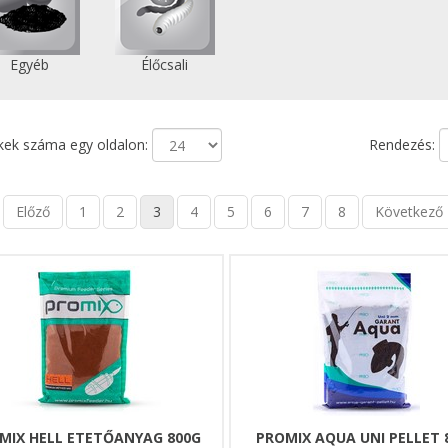
Egyéb
Élőcsali
ek száma egy oldalon:
Rendezés:
Előző
1
2
3
4
5
6
7
8
Következő
MIX HELL ETETŐANYAG 800G
PROMIX AQUA UNI PELLET 