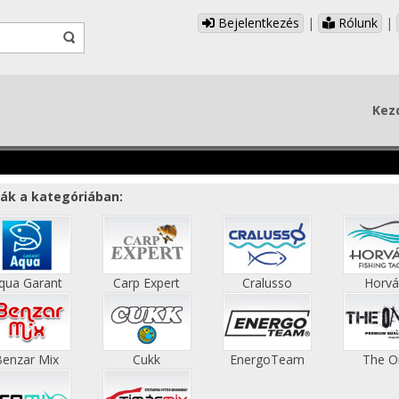
Bejelentkezés
|
Rólunk
|
Kez
ák a kategóriában:
qua Garant
Carp Expert
Cralusso
Horvá
Benzar Mix
Cukk
EnergoTeam
The O