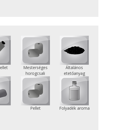
ellet
Mesterséges
Általános
horogcsali
etetőanyag
i
Pellet
Folyadék aroma