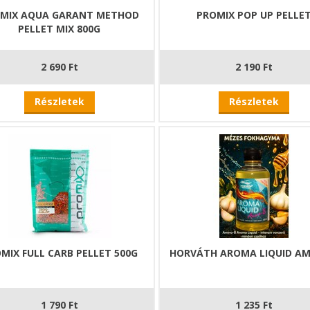
MIX AQUA GARANT METHOD
PROMIX POP UP PELLE
PELLET MIX 800G
2 690 Ft
2 190 Ft
Részletek
Részletek
MIX FULL CARB PELLET 500G
HORVÁTH AROMA LIQUID AM
1 790 Ft
1 235 Ft