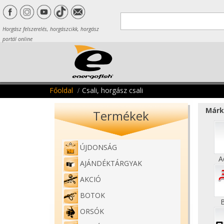
Horgász felszerelés, horgászcikk, horgász
portál online
Főoldal
Csali, horgász csali
Márk
Termékek
ÚJDONSÁG
A
AJÁNDÉKTÁRGYAK
AKCIÓ
BOTOK
ORSÓK