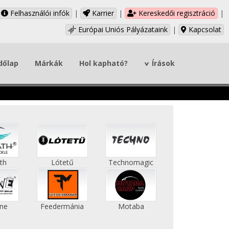
Felhasználói infók
|
Karrier
|
Kereskedői regisztráció
|
Európai Uniós Pályázataink
|
Kapcsolat
dőlap
Márkák
Hol kapható?
Írások
th
Lótetű
Technomagic
ne
Feedermánia
Motaba