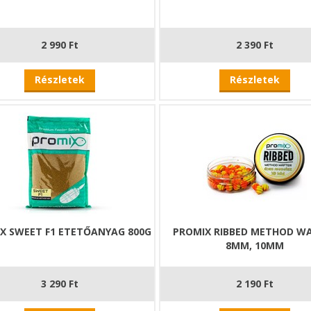
2 990 Ft
2 390 Ft
Részletek
Részletek
X SWEET F1 ETETŐANYAG 800G
PROMIX RIBBED METHOD W
8MM, 10MM
3 290 Ft
2 190 Ft