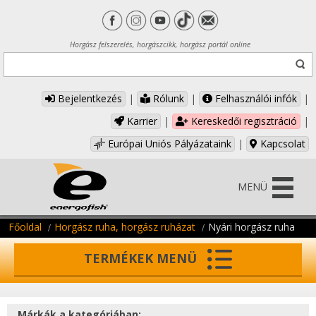
Horgász felszerelés, horgászcikk, horgász portál online
Bejelentkezés
|
Rólunk
|
Felhasználói infók
|
Karrier
|
Kereskedői regisztráció
|
Európai Uniós Pályázataink
|
Kapcsolat
MENÜ
Főoldal
Horgász ruha, horgász ruházat
Nyári horgász ruha
TERMÉKEK MENÜ
Márkák a kategóriában: