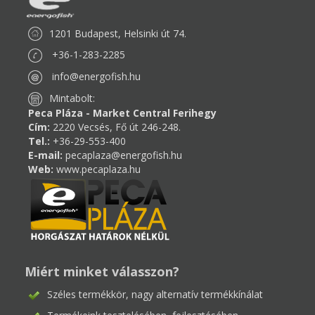
1201 Budapest, Helsinki út 74.
+36-1-283-2285
info@energofish.hu
Mintabolt:
Peca Pláza - Market Central Ferihegy
Cím:
2220 Vecsés, Fő út 246-248.
Tel.:
+36-29-553-400
E-mail:
pecaplaza@energofish.hu
Web:
www.pecaplaza.hu
Miért minket válasszon?
Széles termékkör, nagy alternatív termékkínálat