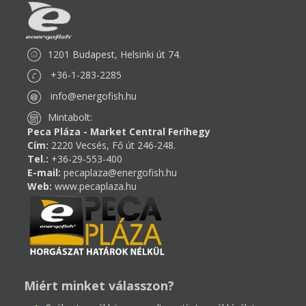
1201 Budapest, Helsinki út 74.
+36-1-283-2285
info@energofish.hu
Mintabolt:
Peca Pláza - Market Central Ferihegy
Cím:
2220 Vecsés, Fő út 246-248.
Tel.:
+36-29-553-400
E-mail:
pecaplaza@energofish.hu
Web:
www.pecaplaza.hu
Miért minket válasszon?