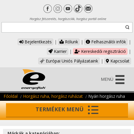
Horgász felszerelés, horgászcikk, horgász portál online
Bejelentkezés
|
Rólunk
|
Felhasználói infók
|
Karrier
|
Kereskedői regisztráció
|
Európai Uniós Pályázataink
|
Kapcsolat
MENÜ
Főoldal
Horgász ruha, horgász ruházat
Nyári horgász ruha
TERMÉKEK MENÜ
Márkák a kategóriában: