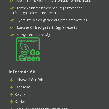
Széles termékkör, nagy alternatív termékkínálat
Termékeink tesztelésében, fejlesztésében
sztárhorgászok vesznek részt
Gyors szerviz és garanciális problémakezelés
Szakszerű kiszolgálás és ügyfélkezelés
Környezettudatosság
Információk
Felhasználói infók
Kapcsolat
Rólunk
Karrier
Kereskedő partner szeretnék lenni