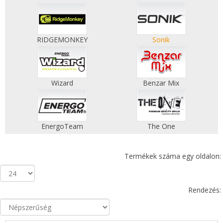
RIDGEMONKEY
Sonik
Wizard
Benzar Mix
EnergoTeam
The One
Termékek száma egy oldalon:
Rendezés: