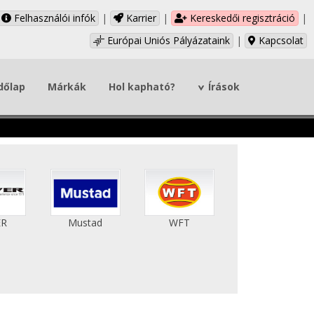
Felhasználói infók
|
Karrier
|
Kereskedői regisztráció
|
Európai Uniós Pályázataink
|
Kapcsolat
dőlap
Márkák
Hol kapható?
Írások
ER
Mustad
WFT