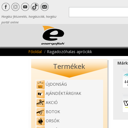
Horgász felszerelés, horgászcikk, horgász
portál online
Főoldal
Ragadozóhalas aprócikk
Márk
Termékek
ÚJDONSÁG
AJÁNDÉKTÁRGYAK
AKCIÓ
BOTOK
ORSÓK