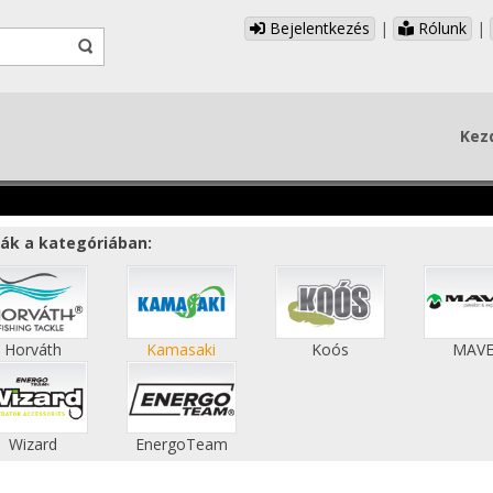
Bejelentkezés
|
Rólunk
|
Kez
ák a kategóriában:
Horváth
Kamasaki
Koós
MAV
Wizard
EnergoTeam