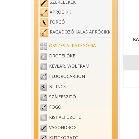
SZERELÉKEK
APRÓCIKK
FORGÓ
RAGADOZÓHALAS APRÓCIKK
KA
ÖSSZES ALKATEGÓRIA
DRÓTELŐKE
KEVLAR, WOLFRAM
FLUOROCARBON
BILINCS
SZÁJFESZITŐ
FOGÓ
KISHALFŰZŐTŰ
VÁGÓHOROG
KUTTYOGATÓ