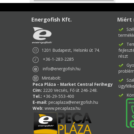
Energofish Kft.
Miért 
Szé
termékk
Ter
1201 Budapest, Helsinki út 74.
fejlesz
részt
+36-1-283-2285
Gyor
info@energofish.hu
problém
Mintabolt:
Sza
Peca Pláza - Market Central Ferihegy
ügyfélk
Cím:
2220 Vecsés, Fő út 246-248.
Kör
Tel.:
+36-29-553-400
E-mail:
pecaplaza@energofish.hu
Web:
www.pecaplaza.hu