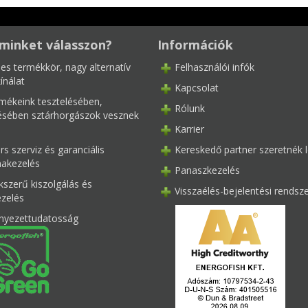
minket válasszon?
Információk
les termékkör, nagy alternatív
Felhasználói infók
ínálat
Kapcsolat
mékeink tesztelésében,
Rólunk
tésében sztárhorgászok vesznek
Karrier
s szerviz és garanciális
Kereskedő partner szeretnék l
akezelés
Panaszkezelés
kszerű kiszolgálás és
Visszaélés-bejelentési rendsz
ezelés
nyezettudatosság