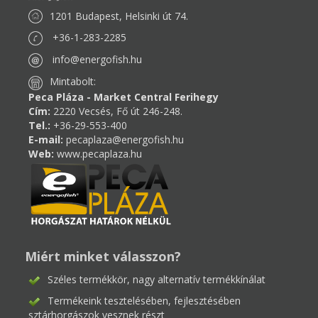
1201 Budapest, Helsinki út 74.
+36-1-283-2285
info@energofish.hu
Mintabolt:
Peca Pláza - Market Central Ferihegy
Cím:
2220 Vecsés, Fő út 246-248.
Tel.:
+36-29-553-400
E-mail:
pecaplaza@energofish.hu
Web:
www.pecaplaza.hu
Miért minket válasszon?
Széles termékkör, nagy alternatív termékkínálat
Termékeink tesztelésében, fejlesztésében
sztárhorgászok vesznek részt