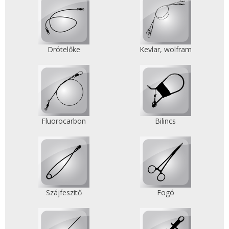
Drótelőke
Kevlar, wolfram
Fluorocarbon
Bilincs
Szájfeszitő
Fogó