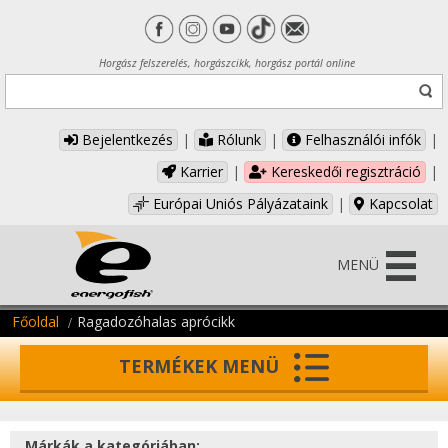
Horgász felszerelés, horgászcikk, horgász portál online
Bejelentkezés
|
Rólunk
|
Felhasználói infók
|
Karrier
|
Kereskedői regisztráció
|
Európai Uniós Pályázataink
|
Kapcsolat
MENÜ
Főoldal
Ragadozóhalas aprócikk
TERMÉKEK MENÜ
Márkák a kategóriában: