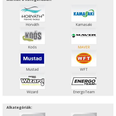
Horváth
Kamasaki
Koós
MAVER
Mustad
WFT
Wizard
EnergoTeam
Alkategóriák: