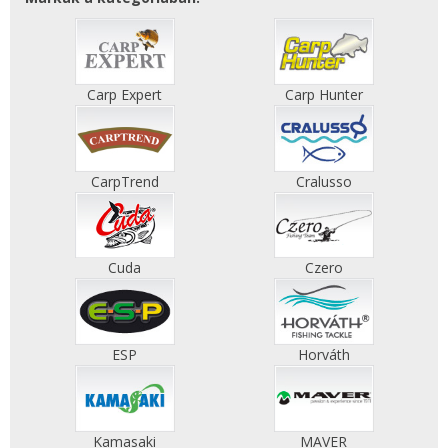
Carp Expert
Carp Hunter
CarpTrend
Cralusso
Cuda
Czero
ESP
Horváth
Kamasaki
MAVER