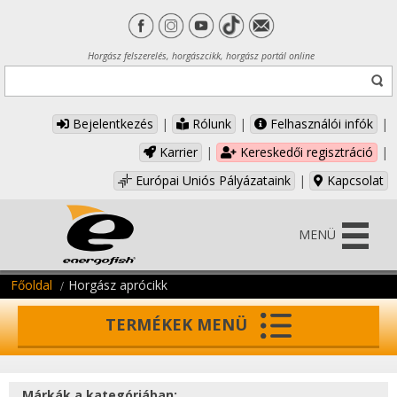
Horgász felszerelés, horgászcikk, horgász portál online
Bejelentkezés
|
Rólunk
|
Felhasználói infók
|
Karrier
|
Kereskedői regisztráció
|
Európai Uniós Pályázataink
|
Kapcsolat
MENÜ
Főoldal
Horgász aprócikk
TERMÉKEK MENÜ
Márkák a kategóriában: