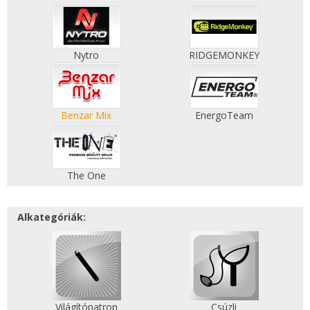
Nytro
RIDGEMONKEY
Benzar Mix
EnergoTeam
The One
Alkategóriák:
Világítópatron
Csúzli