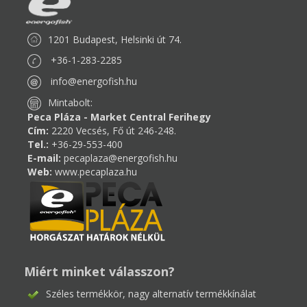
1201 Budapest, Helsinki út 74.
+36-1-283-2285
info@energofish.hu
Mintabolt:
Peca Pláza - Market Central Ferihegy
Cím:
2220 Vecsés, Fő út 246-248.
Tel.:
+36-29-553-400
E-mail:
pecaplaza@energofish.hu
Web:
www.pecaplaza.hu
Miért minket válasszon?
Széles termékkör, nagy alternatív termékkínálat