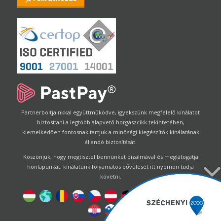
Partnerboltjainkkal együttműködve, igyekszünk megfelelő kínálatot
biztosítani a legtöbb alapvető horgászcikk tekintetében,
kiemelkedően fontosnak tartjuk a minőségi kiegészítők kínálatának
állandó biztosítását.
Köszönjük, hogy megtisztel bennünket bizalmával és meglátogatja
honlapunkat, kínálatunk folyamatos bővülését itt nyomon tudja
követni.