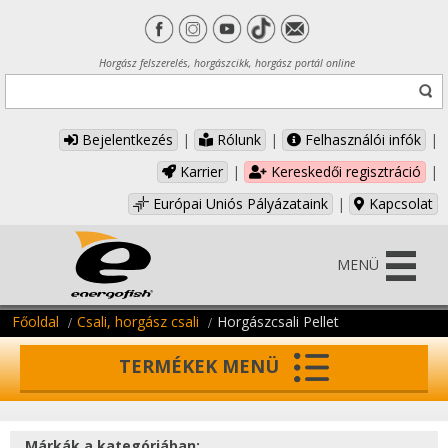
Horgász felszerelés, horgászcikk, horgász portál online
Bejelentkezés
|
Rólunk
|
Felhasználói infók
|
Karrier
|
Kereskedői regisztráció
|
Európai Uniós Pályázataink
|
Kapcsolat
MENÜ
Főoldal
Csali, horgász csali
Horgászcsali Pellet
TERMÉKEK MENÜ
Márkák a kategóriában: