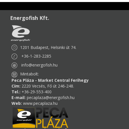
Energofish Kft.
1201 Budapest, Helsinki út 74.
+36-1-283-2285
info@energofish.hu
Mintabolt:
Peca Pláza - Market Central Ferihegy
Cím:
2220 Vecsés, Fő út 246-248.
Tel.:
+36-29-553-400
E-mail:
pecaplaza@energofish.hu
Web:
www.pecaplaza.hu