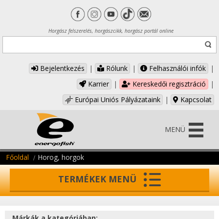
Horgász felszerelés, horgászcikk, horgász portál online
Bejelentkezés
|
Rólunk
|
Felhasználói infók
|
Karrier
|
Kereskedői regisztráció
|
Európai Uniós Pályázataink
|
Kapcsolat
MENÜ
Főoldal
Horog, horgok
TERMÉKEK MENÜ
Márkák a kategóriában: