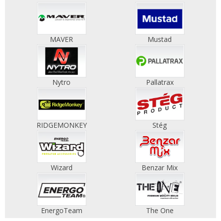
MAVER
Mustad
Nytro
Pallatrax
RIDGEMONKEY
Stég
Wizard
Benzar Mix
EnergoTeam
The One