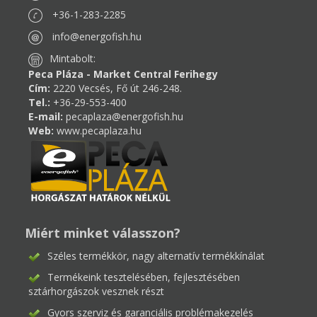
+36-1-283-2285
info@energofish.hu
Mintabolt:
Peca Pláza - Market Central Ferihegy
Cím:
2220 Vecsés, Fő út 246-248.
Tel.:
+36-29-553-400
E-mail:
pecaplaza@energofish.hu
Web:
www.pecaplaza.hu
Miért minket válasszon?
Széles termékkör, nagy alternatív termékkínálat
Termékeink tesztelésében, fejlesztésében
sztárhorgászok vesznek részt
Gyors szerviz és garanciális problémakezelés