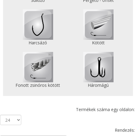
Süllőző
Pergető - offset
Harcsázó
Kötött
Fonott zsinóros kötött
Háromágú
Termékek száma egy oldalon:
Rendezés: