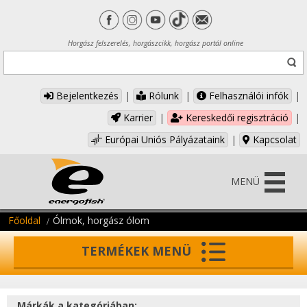
Horgász felszerelés, horgászcikk, horgász portál online
Bejelentkezés
|
Rólunk
|
Felhasználói infók
|
Karrier
|
Kereskedői regisztráció
|
Európai Uniós Pályázataink
|
Kapcsolat
MENÜ
Főoldal
Ólmok, horgász ólom
TERMÉKEK MENÜ
Márkák a kategóriában: