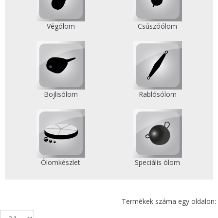
Végólom
Csúszóólom
Bojlisólom
Rablósólom
Ólomkészlet
Speciális ólom
Termékek száma egy oldalon: