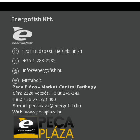
Energofish Kft.
1201 Budapest, Helsinki út 74.
+36-1-283-2285
info@energofish.hu
Mintabolt:
Peca Pláza - Market Central Ferihegy
Cím:
2220 Vecsés, Fő út 246-248.
Tel.:
+36-29-553-400
E-mail:
pecaplaza@energofish.hu
Web:
www.pecaplaza.hu