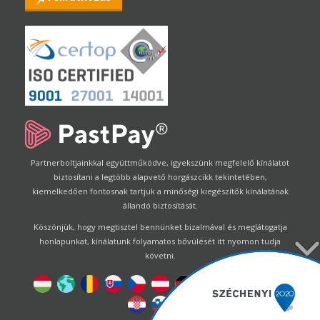
Partnerboltjainkkal együttműködve, igyekszünk megfelelő kínálatot
biztosítani a legtöbb alapvető horgászcikk tekintetében,
kiemelkedően fontosnak tartjuk a minőségi kiegészítők kínálatának
állandó biztosítását.
Köszönjük, hogy megtisztel bennünket bizalmával és meglátogatja
honlapunkat, kínálatunk folyamatos bővülését itt nyomon tudja
követni.