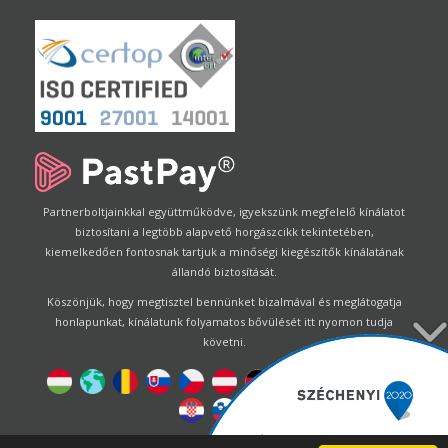
Partnerboltjainkkal együttműködve, igyekszünk megfelelő kínálatot
biztosítani a legtöbb alapvető horgászcikk tekintetében,
kiemelkedően fontosnak tartjuk a minőségi kiegészítők kínálatának
állandó biztosítását.
Köszönjük, hogy megtisztel bennünket bizalmával és meglátogatja
honlapunkat, kínálatunk folyamatos bővülését itt nyomon tudja
követni.
Designed by
Energofish Kft