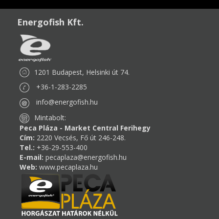
Energofish Kft.
1201 Budapest, Helsinki út 74.
+36-1-283-2285
info@energofish.hu
Mintabolt:
Peca Pláza - Market Central Ferihegy
Cím:
2220 Vecsés, Fő út 246-248.
Tel.:
+36-29-553-400
E-mail:
pecaplaza@energofish.hu
Web:
www.pecaplaza.hu