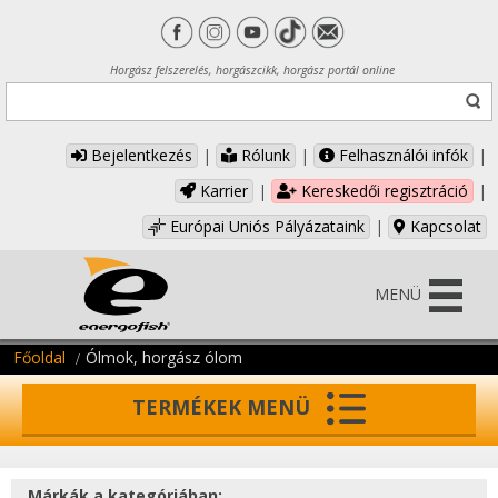
Horgász felszerelés, horgászcikk, horgász portál online
Bejelentkezés
|
Rólunk
|
Felhasználói infók
|
Karrier
|
Kereskedői regisztráció
|
Európai Uniós Pályázataink
|
Kapcsolat
MENÜ
Főoldal
Ólmok, horgász ólom
TERMÉKEK MENÜ
Márkák a kategóriában: