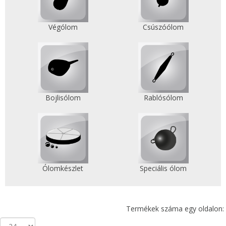
Végólom
Csúszóólom
Bojlisólom
Rablósólom
Ólomkészlet
Speciális ólom
Termékek száma egy oldalon: