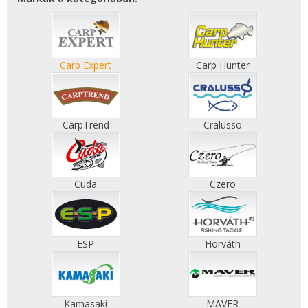
Carp Expert
Carp Hunter
CarpTrend
Cralusso
Cuda
Czero
ESP
Horváth
Kamasaki
MAVER