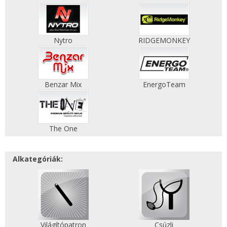
Nytro
RIDGEMONKEY
Benzar Mix
EnergoTeam
The One
Alkategóriák:
Világítópatron
Csúzli