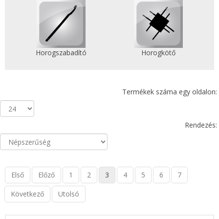
Horogszabadító
Horogkötő
Termékek száma egy oldalon:
Rendezés:
Első
Előző
1
2
3
4
5
6
7
Következő
Utolsó