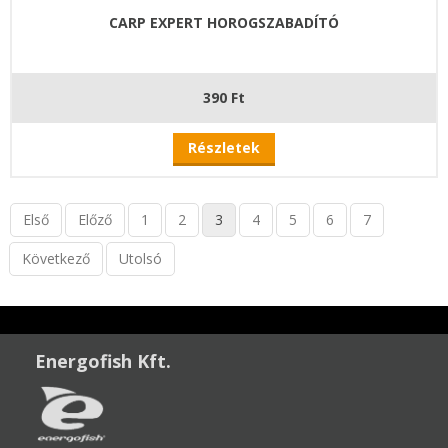
CARP EXPERT HOROGSZABADÍTÓ
390 Ft
Részletek
Első
Előző
1
2
3
4
5
6
7
Következő
Utolsó
Energofish Kft.