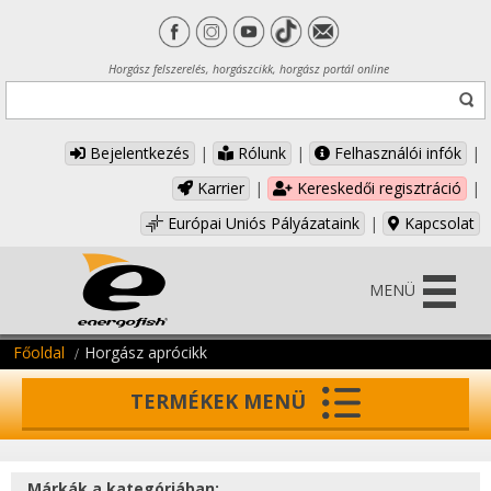
Horgász felszerelés, horgászcikk, horgász portál online
Bejelentkezés
|
Rólunk
|
Felhasználói infók
|
Karrier
|
Kereskedői regisztráció
|
Európai Uniós Pályázataink
|
Kapcsolat
MENÜ
Főoldal
Horgász aprócikk
TERMÉKEK MENÜ
Márkák a kategóriában: