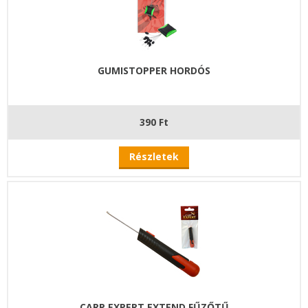
GUMISTOPPER HORDÓS
390 Ft
Részletek
CARP EXPERT EXTEND FŰZŐTŰ