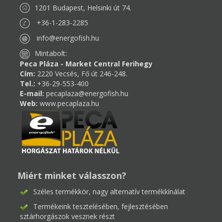
1201 Budapest, Helsinki út 74.
+36-1-283-2285
info@energofish.hu
Mintabolt:
Peca Pláza - Market Central Ferihegy
Cím:
2220 Vecsés, Fő út 246-248.
Tel.:
+36-29-553-400
E-mail:
pecaplaza@energofish.hu
Web:
www.pecaplaza.hu
Miért minket válasszon?
Széles termékkör, nagy alternatív termékkínálat
Termékeink tesztelésében, fejlesztésében
sztárhorgászok vesznek részt