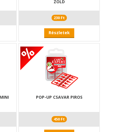
ZÖLD
230 Ft
Részletek
MINI
POP-UP CSAVAR PIROS
450 Ft