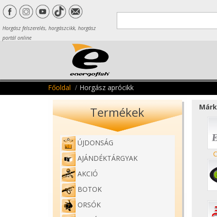
Horgász felszerelés, horgászcikk, horgász
portál online
Főoldal
Horgász aprócikk
Márk
Termékek
ÚJDONSÁG
C
AJÁNDÉKTÁRGYAK
AKCIÓ
BOTOK
ORSÓK