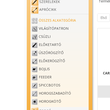
Termék
SZERELÉKEK
APRÓCIKK
Első
ÖSSZES ALKATEGÓRIA
VILÁGÍTÓPATRON
CSÚZLI
ELŐKETARTÓ
ÚSZÓRÖGZÍTŐ
ELŐKERÖGZÍTŐ
BOJLIS
CAR
FEEDER
SPICCBOTOS
HOROGSZABADÍTÓ
HOROGKÖTŐ