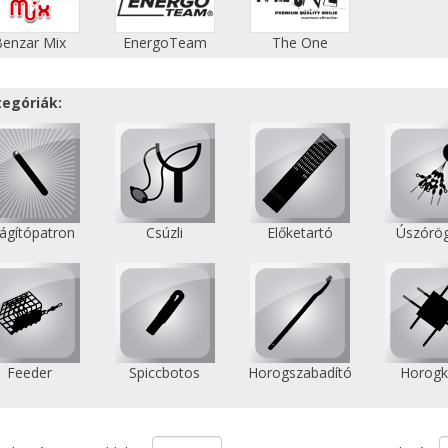
Benzar Mix
EnergoTeam
The One
tegóriák:
lágítópatron
Csúzli
Előketartó
Úszórög
Feeder
Spiccbotos
Horogszabadító
Horogk