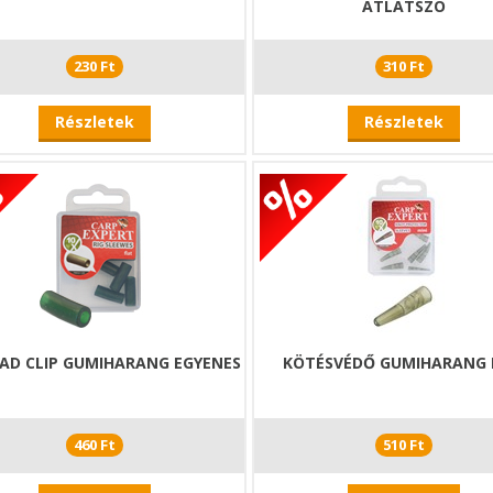
ÁTLÁTSZÓ
230 Ft
310 Ft
Részletek
Részletek
EAD CLIP GUMIHARANG EGYENES
KÖTÉSVÉDŐ GUMIHARANG 
460 Ft
510 Ft