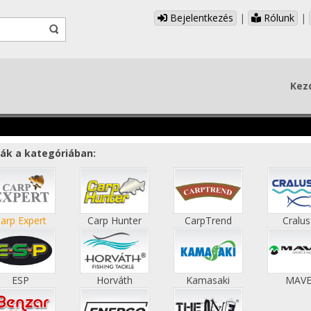
Bejelentkezés
|
Rólunk
|
Kez
ák a kategóriában:
arp Expert
Carp Hunter
CarpTrend
Cralu
ESP
Horváth
Kamasaki
MAV