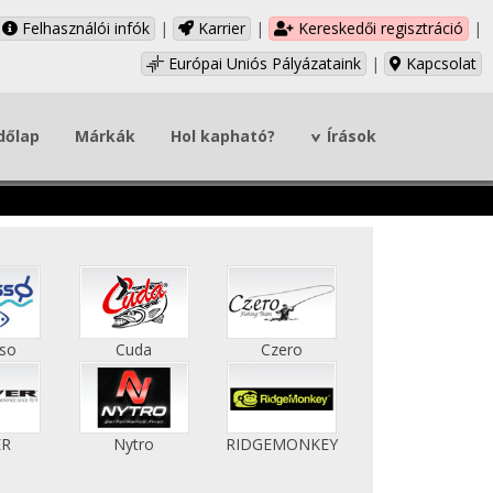
Felhasználói infók
|
Karrier
|
Kereskedői regisztráció
|
Európai Uniós Pályázataink
|
Kapcsolat
dőlap
Márkák
Hol kapható?
Írások
sso
Cuda
Czero
ER
Nytro
RIDGEMONKEY