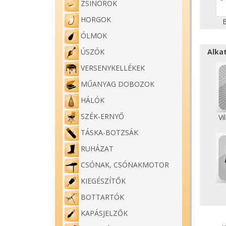
ZSINÓROK
HORGOK
ÓLMOK
Alka
ÚSZÓK
VERSENYKELLÉKEK
MŰANYAG DOBOZOK
HÁLÓK
SZÉK-ERNYŐ
Vi
TÁSKA-BOTZSÁK
RUHÁZAT
CSÓNAK, CSÓNAKMOTOR
KIEGÉSZÍTŐK
BOTTARTÓK
KAPÁSJELZŐK