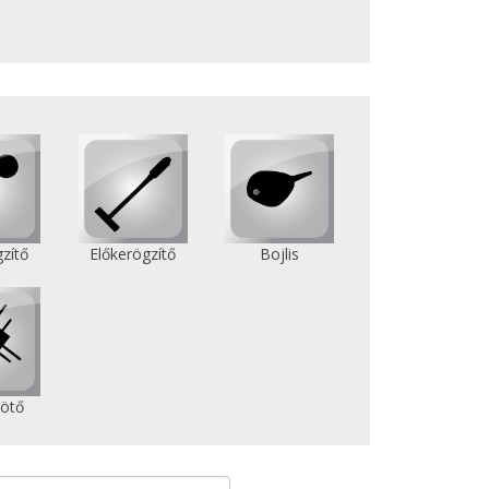
zítő
Előkerögzítő
Bojlis
ötő