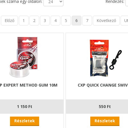
ek száma egy oldalon:
Rendezés:
Előző
1
2
3
4
5
6
7
Következő
U
P EXPERT METHOD GUM 10M
CXP QUICK CHANGE SWIV
1 150 Ft
550 Ft
Részletek
Részletek