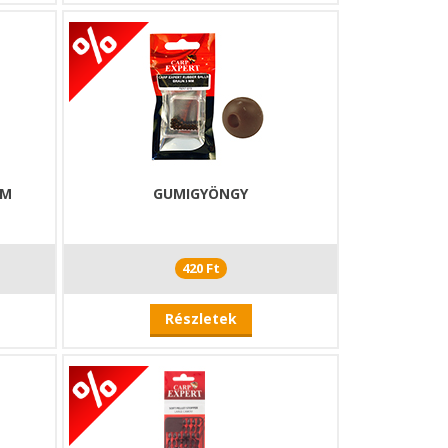
ÉM
GUMIGYÖNGY
420 Ft
Részletek