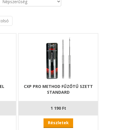
tolsó
EL
CXP PRO METHOD FŰZŐTŰ SZETT
STANDARD
1 190 Ft
Részletek