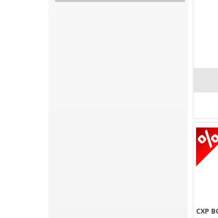
CXP B