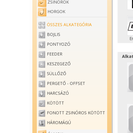
ZSINÓROK
HORGOK
ÖSSZES ALKATEGÓRIA
BOJLIS
E
PONTYOZÓ
FEEDER
Alka
KESZEGEZŐ
SÜLLŐZŐ
PERGETŐ - OFFSET
HARCSÁZÓ
KÖTÖTT
FONOTT ZSINÓROS KÖTÖTT
HÁROMÁGÚ