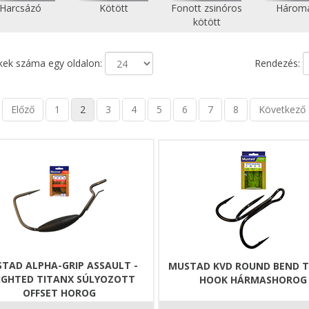
Harcsázó
Kötött
Fonott zsinóros
Három
kötött
ek száma egy oldalon:
Rendezés:
Előző
1
2
3
4
5
6
7
8
Következő
TAD ALPHA-GRIP ASSAULT -
MUSTAD KVD ROUND BEND T
IGHTED TITANX SÚLYOZOTT
HOOK HÁRMASHOROG
OFFSET HOROG