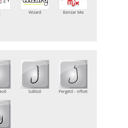
g
Wizard
Benzar Mix
ező
Süllőző
Pergető - offset