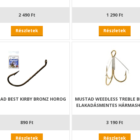
2 490 Ft
1 290 Ft
Részletek
Részletek
AD BEST KIRBY BRONZ HOROG
MUSTAD WEEDLESS TREBLE 
ELAKADÁSMENTES HÁRMAS
890 Ft
3 190 Ft
Részletek
Részletek