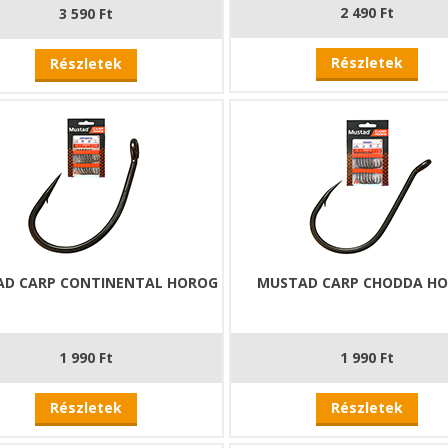
2 490 Ft
3 590 Ft
Részletek
Részletek
D CARP CONTINENTAL HOROG
MUSTAD CARP CHODDA H
1 990 Ft
1 990 Ft
Részletek
Részletek