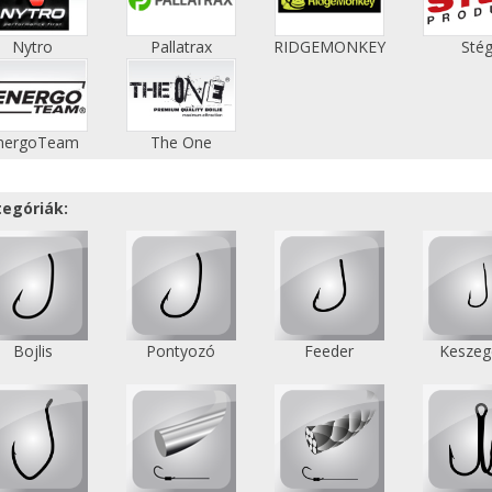
Nytro
Pallatrax
RIDGEMONKEY
Sté
nergoTeam
The One
tegóriák:
Bojlis
Pontyozó
Feeder
Keszeg