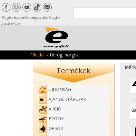
Horgász felszerelés, horgászcikk, horgász
portál online
Főoldal
Horog, horgok
Márk
Termékek
ÚJDONSÁG
AJÁNDÉKTÁRGYAK
AKCIÓ
BOTOK
ORSÓK