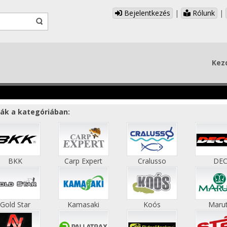
Bejelentkezés
|
Rólunk
|
Kez
ák a kategóriában:
BKK
Carp Expert
Cralusso
DE
Gold Star
Kamasaki
Koós
Maru