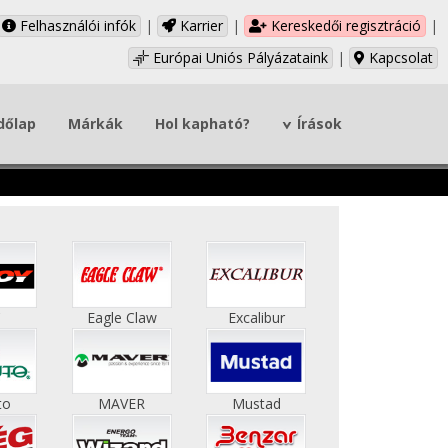
Felhasználói infók
|
Karrier
|
Kereskedői regisztráció
|
Európai Uniós Pályázataink
|
Kapcsolat
dőlap
Márkák
Hol kapható?
Írások
C
Eagle Claw
Excalibur
to
MAVER
Mustad