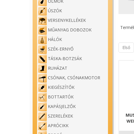
ÓLMOK
ÚSZÓK
VERSENYKELLÉKEK
Termék
MŰANYAG DOBOZOK
HÁLÓK
Első
SZÉK-ERNYŐ
TÁSKA-BOTZSÁK
RUHÁZAT
CSÓNAK, CSÓNAKMOTOR
KIEGÉSZÍTŐK
BOTTARTÓK
KAPÁSJELZŐK
MUS
SZERELÉKEK
WE
APRÓCIKK