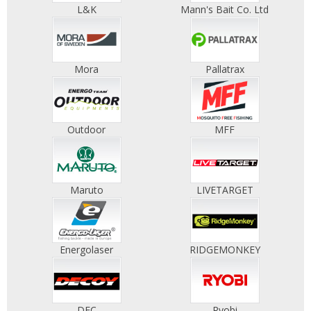
L&K
Mann's Bait Co. Ltd
Mora
Pallatrax
Outdoor
MFF
Maruto
LIVETARGET
Energolaser
RIDGEMONKEY
DEC
Ryobi