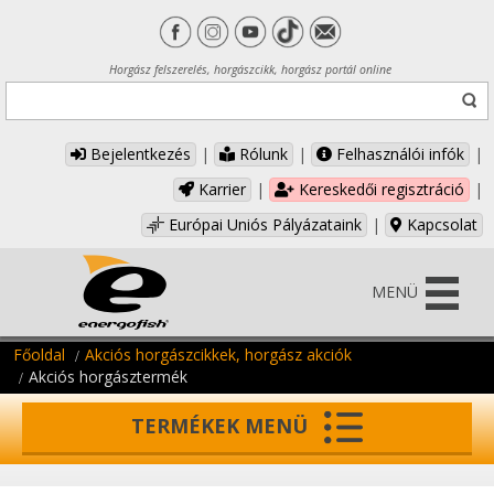
Horgász felszerelés, horgászcikk, horgász portál online
Bejelentkezés
|
Rólunk
|
Felhasználói infók
|
Karrier
|
Kereskedői regisztráció
|
Európai Uniós Pályázataink
|
Kapcsolat
MENÜ
Főoldal
Akciós horgászcikkek, horgász akciók
Akciós horgásztermék
TERMÉKEK MENÜ