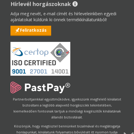
Hírlevél horgászoknak
Adja meg nevét, e-mail címét és hírleveleinkben egyedi
ajánlatokat küldünk ki önnek termékkínálatunkból!
Feliratkozás
Partnerboltjainkkal együttműködve, igyekszünk megfelelő kínálatot
biztosítani a legtöbb alapvető horgászcikk tekintetében,
kiemelkedően fontosnak tartjuk a minőségi kiegészítők kínálatának
állandó biztosítását.
Köszönjük, hogy megtisztel bennünket bizalmával és meglátogatja
honlapunkat, kínálatunk folyamatos bővülését itt nyomon tudja