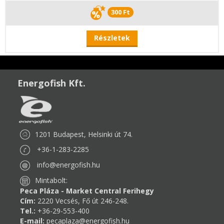
300 Ft
Részletek
Energofish Kft.
1201 Budapest, Helsinki út 74.
+36-1-283-2285
info@energofish.hu
Mintabolt:
Peca Pláza - Market Central Ferihegy
Cím:
2220 Vecsés, Fő út 246-248.
Tel.:
+36-29-553-400
E-mail:
pecaplaza@energofish.hu