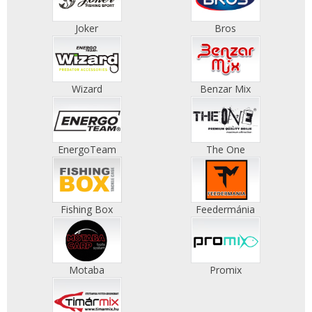
Joker
Bros
Wizard
Benzar Mix
EnergoTeam
The One
Fishing Box
Feedermánia
Motaba
Promix