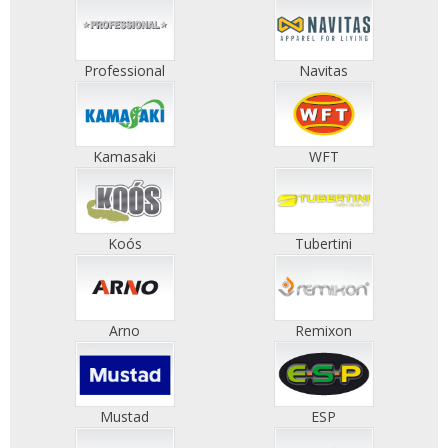
Professional
Navitas
Kamasaki
WFT
Koós
Tubertini
Arno
Remixon
Mustad
ESP