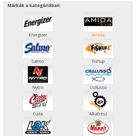
Márkák a kategóriában:
Energizer
Amida
Salmo
Fishup
Nytro
Cralusso
Cuda
Alkatrész