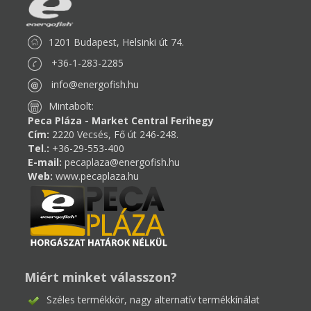
1201 Budapest, Helsinki út 74.
+36-1-283-2285
info@energofish.hu
Mintabolt:
Peca Pláza - Market Central Ferihegy
Cím:
2220 Vecsés, Fő út 246-248.
Tel.:
+36-29-553-400
E-mail:
pecaplaza@energofish.hu
Web:
www.pecaplaza.hu
Miért minket válasszon?
Széles termékkör, nagy alternatív termékkínálat