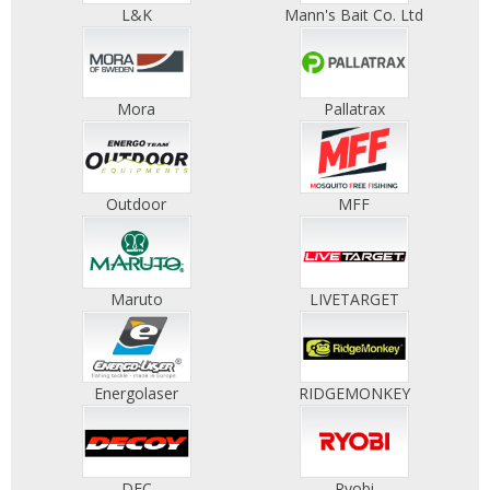
L&K
Mann's Bait Co. Ltd
Mora
Pallatrax
Outdoor
MFF
Maruto
LIVETARGET
Energolaser
RIDGEMONKEY
DEC
Ryobi