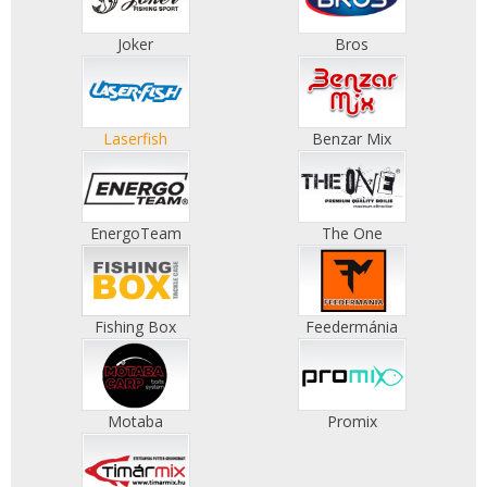
Joker
Bros
Laserfish
Benzar Mix
EnergoTeam
The One
Fishing Box
Feedermánia
Motaba
Promix