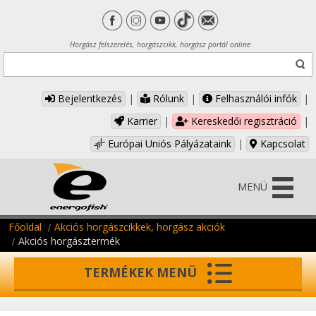
Horgász felszerelés, horgászcikk, horgász portál online
Bejelentkezés
|
Rólunk
|
Felhasználói infók
|
Karrier
|
Kereskedői regisztráció
|
Európai Uniós Pályázataink
|
Kapcsolat
MENÜ
Főoldal
Akciós horgászcikkek, horgász akciók
Akciós horgásztermék
TERMÉKEK MENÜ