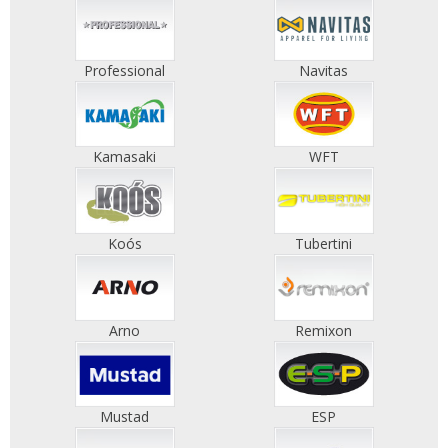
Professional
Navitas
Kamasaki
WFT
Koós
Tubertini
Arno
Remixon
Mustad
ESP