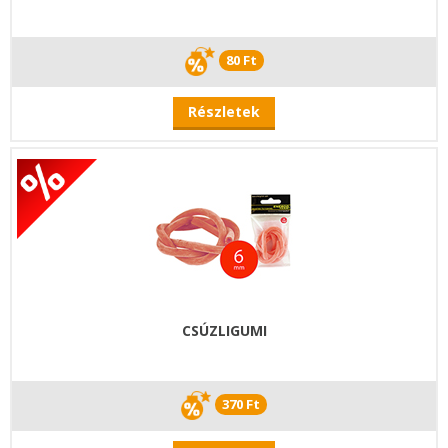
80 Ft
Részletek
CSÚZLIGUMI
370 Ft