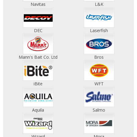
Navitas
L&K
DEC
Laserfish
Mann's Bait Co. Ltd
Bros
iBite
WFT
Aquila
Salmo
Wizard
Mora