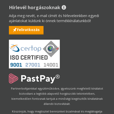
Hírlevél horgászoknak
Adja meg nevét, e-mail címét és hírleveleinkben egyedi
ajánlatokat küldünk ki önnek termékkínálatunkból!
Feliratkozás
Partnerboltjainkkal együttműködve, igyekszünk megfelelő kínálatot
biztosítani a legtöbb alapvető horgászcikk tekintetében,
kiemelkedően fontosnak tartjuk a minőségi kiegészítők kínálatának
állandó biztosítását.
Köszönjük, hogy megtisztel bennünket bizalmával és meglátogatja