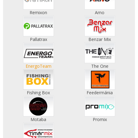
Remixon
Arno
Pallatrax
Benzar Mix
EnergoTeam
The One
Fishing Box
Feedermánia
Motaba
Promix