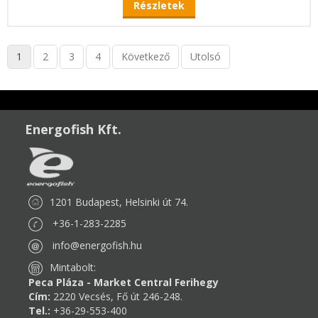
Részletek
1
2
3
4
Következő
Utolsó
Energofish Kft.
1201 Budapest, Helsinki út 74.
+36-1-283-2285
info@energofish.hu
Mintabolt:
Peca Pláza - Market Central Ferihegy
Cím:
2220 Vecsés, Fő út 246-248.
Tel.:
+36-29-553-400