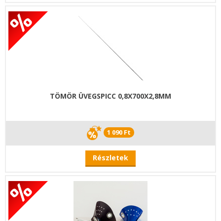
TÖMÖR ÜVEGSPICC 0,8X700X2,8MM
1 090 Ft
Részletek