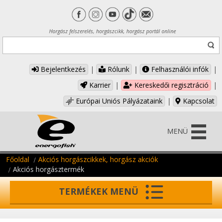
Horgász felszerelés, horgászcikk, horgász portál online
Bejelentkezés
|
Rólunk
|
Felhasználói infók
|
Karrier
|
Kereskedői regisztráció
|
Európai Uniós Pályázataink
|
Kapcsolat
MENÜ
Főoldal
Akciós horgászcikkek, horgász akciók
Akciós horgásztermék
TERMÉKEK MENÜ