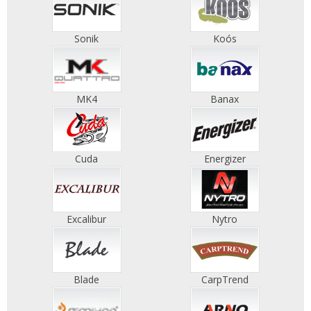
Sonik
Koós
MK4
Banax
Cuda
Energizer
Excalibur
Nytro
Blade
CarpTrend