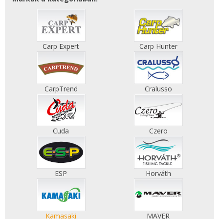
Carp Expert
Carp Hunter
CarpTrend
Cralusso
Cuda
Czero
ESP
Horváth
Kamasaki
MAVER