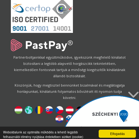
Partnerboltjainkkal együttműködve, igyekszünk megfelelő kínálatot
biztosítani a legtöbb alapvető horgászcikk tekintetében,
kiemelkedően fontosnak tartjuk a minőségi kiegészítők kínálatának
állandó biztosítását.
Köszönjük, hogy megtisztel bennünket bizalmával és meglátogatja
honlapunkat, kínálatunk folyamatos bővülését itt nyomon tudja
követni.
Designed by
Energofish Kft
Weboldalunk az optimális működés a lehető legjobb
Elfogadás
felhasználói élmény nyújtása érdekében sütiket (cookie)
Oldalmotor:
CWB
by
Gloobus Software Developement
|