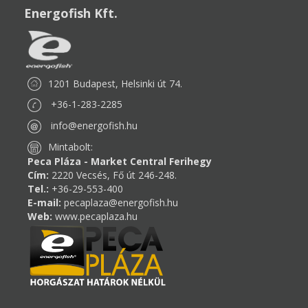
Energofish Kft.
1201 Budapest, Helsinki út 74.
+36-1-283-2285
info@energofish.hu
Mintabolt:
Peca Pláza - Market Central Ferihegy
Cím:
2220 Vecsés, Fő út 246-248.
Tel.:
+36-29-553-400
E-mail:
pecaplaza@energofish.hu
Web:
www.pecaplaza.hu