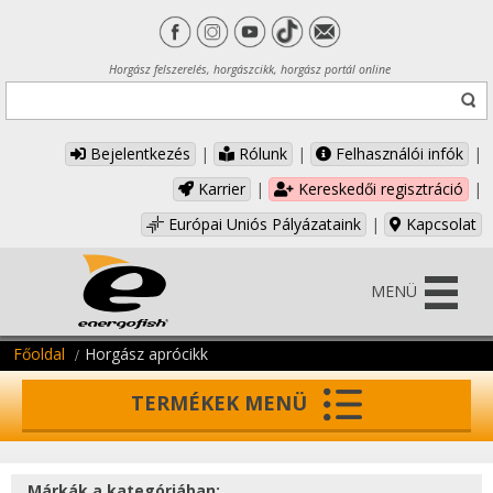
Horgász felszerelés, horgászcikk, horgász portál online
Bejelentkezés
|
Rólunk
|
Felhasználói infók
|
Karrier
|
Kereskedői regisztráció
|
Európai Uniós Pályázataink
|
Kapcsolat
MENÜ
Főoldal
Horgász aprócikk
TERMÉKEK MENÜ
Márkák a kategóriában: