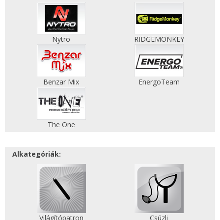
Nytro
RIDGEMONKEY
Benzar Mix
EnergoTeam
The One
Alkategóriák:
Világítópatron
Csúzli