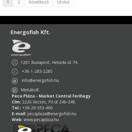
1
2
Következő
Utolsó
Energofish Kft.
1201 Budapest, Helsinki út 74.
+36-1-283-2285
info@energofish.hu
Mintabolt:
Peca Pláza - Market Central Ferihegy
Cím:
2220 Vecsés, Fő út 246-248.
Tel.:
+36-29-553-400
E-mail:
pecaplaza@energofish.hu
Web:
www.pecaplaza.hu