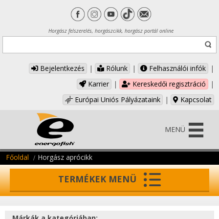
Horgász felszerelés, horgászcikk, horgász portál online
Bejelentkezés
|
Rólunk
|
Felhasználói infók
|
Karrier
|
Kereskedői regisztráció
|
Európai Uniós Pályázataink
|
Kapcsolat
MENÜ
Főoldal
Horgász aprócikk
TERMÉKEK MENÜ
Márkák a kategóriában: