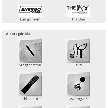
EnergoTeam
The One
Alkategóriák:
Világítópatron
Csúzli
Előketartó
Úszórögzítő