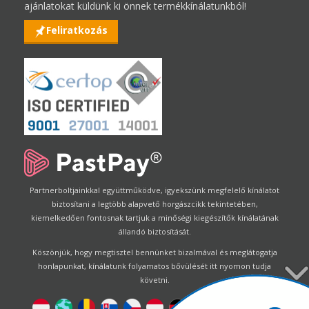
ajánlatokat küldünk ki önnek termékkínálatunkból!
Feliratkozás
Partnerboltjainkkal együttműködve, igyekszünk megfelelő kínálatot
biztosítani a legtöbb alapvető horgászcikk tekintetében,
kiemelkedően fontosnak tartjuk a minőségi kiegészítők kínálatának
állandó biztosítását.
Köszönjük, hogy megtisztel bennünket bizalmával és meglátogatja
honlapunkat, kínálatunk folyamatos bővülését itt nyomon tudja
követni.