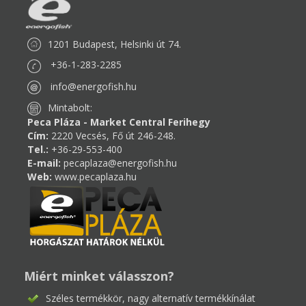
1201 Budapest, Helsinki út 74.
+36-1-283-2285
info@energofish.hu
Mintabolt:
Peca Pláza - Market Central Ferihegy
Cím:
2220 Vecsés, Fő út 246-248.
Tel.:
+36-29-553-400
E-mail:
pecaplaza@energofish.hu
Web:
www.pecaplaza.hu
Miért minket válasszon?
Széles termékkör, nagy alternatív termékkínálat