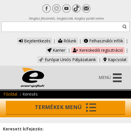
Horgász felszerelés, horgászcikk, horgász portál online
Bejelentkezés
|
Rólunk
|
Felhasználói infók
|
Karrier
|
Kereskedői regisztráció
|
Európai Uniós Pályázataink
|
Kapcsolat
MENÜ
Főoldal
Keresés
TERMÉKEK MENÜ
Keresett kifejezés: