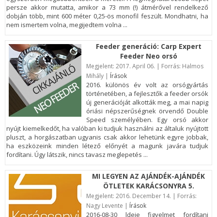
persze akkor mutatta, amikor a 73 mm (!) átmérővel rendelkező
dobján több, mint 600 méter 0,25-ös monofil feszült. Mondhatni, ha
nem ismertem volna, megijedtem volna ...
Feeder generáció: Carp Expert
Feeder Neo orsó
Megjelent:
2017. April 06. | Forrás: Halmos
Mihály |
Írások
2016. különös év volt az orsógyártás
történetében, a fejlesztők a feeder orsók
új generációját alkották meg, a mai napig
óriási népszerűségnek örvendő Double
Speed személyében. Egy orsó akkor
nyújt kiemelkedőt, ha valóban ki tudjuk használni az általuk nyújtott
pluszt, a horgászatban ugyanis csak akkor lehetünk egyre jobbak,
ha eszközeink minden létező előnyét a magunk javára tudjuk
fordítani. Úgy látszik, nincs tavasz meglepetés ...
MI LEGYEN AZ AJÁNDÉK-AJÁNDÉK
ÖTLETEK KARÁCSONYRA 5.
Megjelent:
2016. December 14. | Forrás:
Nagy Levente |
Írások
2016-08-30 ldeje figyelmet fordítani