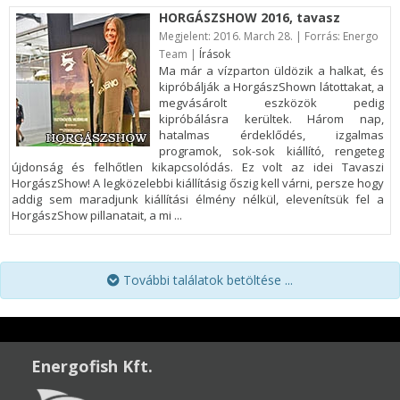
HORGÁSZSHOW 2016, tavasz
Megjelent:
2016. March 28. | Forrás: Energo
Team |
Írások
Ma már a vízparton üldözik a halkat, és
kipróbálják a HorgászShown látottakat, a
megvásárolt eszközök pedig
kipróbálásra kerültek. Három nap,
hatalmas érdeklődés, izgalmas
programok, sok-sok kiállító, rengeteg
újdonság és felhőtlen kikapcsolódás. Ez volt az idei Tavaszi
HorgászShow! A legközelebbi kiállításig őszig kell várni, persze hogy
addig sem maradjunk kiállítási élmény nélkül, elevenítsük fel a
HorgászShow pillanatait, a mi ...
További találatok betöltése ...
Energofish Kft.