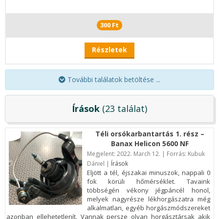
300 Ft
Részletek
További találatok betöltése ...
Írások
(23 találat)
Téli orsókarbantartás 1. rész –
Banax Helicon 5600 NF
Megjelent:
2022. March 12. | Forrás: Kubuk
Dániel |
Írások
Eljött a tél, éjszakai minuszok, nappali 0
fok körüli hőmérséklet. Tavaink
többségén vékony jégpáncél honol,
melyek nagyrésze lékhorgászatra még
alkalmatlan, egyéb horgászmódszereket
azonban ellehetetlenít. Vannak persze olyan horgásztársak akik