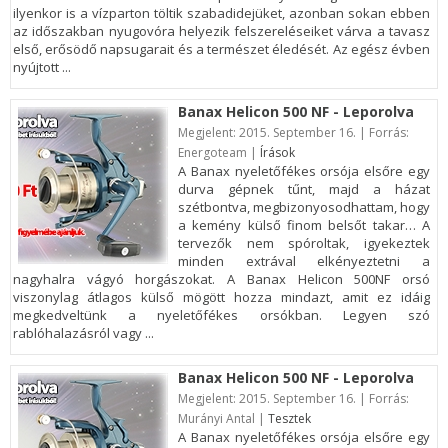
ilyenkor is a vízparton töltik szabadidejüket, azonban sokan ebben
az időszakban nyugovóra helyezik felszereléseiket várva a tavasz
első, erősödő napsugarait és a természet éledését. Az egész évben
nyújtott ...
Banax Helicon 500 NF - Leporolva
Megjelent:
2015. September 16. | Forrás:
Energoteam |
Írások
A Banax nyeletőfékes orsója elsőre egy
durva gépnek tűnt, majd a házat
szétbontva, megbizonyosodhattam, hogy
a kemény külső finom belsőt takar… A
tervezők nem spóroltak, igyekeztek
minden extrával elkényeztetni a
nagyhalra vágyó horgászokat. A Banax Helicon 500NF orsó
viszonylag átlagos külső mögött hozza mindazt, amit ez idáig
megkedveltünk a nyeletőfékes orsókban. Legyen szó
rablóhalazásról vagy ...
Banax Helicon 500 NF - Leporolva
Megjelent:
2015. September 16. | Forrás:
Murányi Antal |
Tesztek
A Banax nyeletőfékes orsója elsőre egy