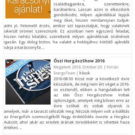
családtagjainkra, szeretteinkre,
barátainkra. Lassan azon is elkezdünk
gondolkodni, milyen ajándékkal lepjük
meg őket, hiszen mindannyian tudjuk:
adni jó. Felemelő érzés, amikor azt tapasztaljuk, hogy valakinek
sikerült örömet szereznünk. Ez azonban nem egyszerű feladat,
hiszen nehéz kitalálni, szeretteink milyen ajándéknak örülnének
igazán. Egy dolog biztos: ha valakit a hobbijához kötődő ajándék
várja a karácsonyfa ...
Őszi HorgászShow 2016
Megjelent:
2016. October 20. | Forrás:
EnergoTeam |
Írások
2016-08-30 Kicsit már a következő évre
készülünk, de még nem ért véget a 2016-
os esztendő, ebben a hangulatban telt
az idei Őszi Horgászshow. Voltak
újdonságok, amelyek még bőven erre az
évre szóltak és voltak olyanok is
amelyek, már a tavaszt célozták meg. Nézzük milyen volt a kiállítás
az Energofish szemszögéből! Nagy érdeklődés övezte a Horgász
Aukciót, ahol akár az eredeti árának töredékéért is vihettek haza
értékes ...