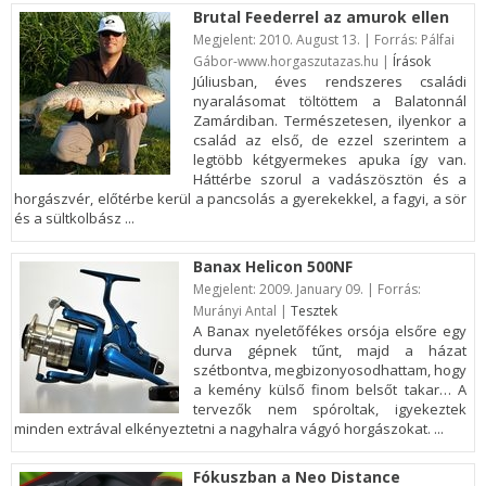
Brutal Feederrel az amurok ellen
Megjelent:
2010. August 13. | Forrás: Pálfai
Gábor-www.horgaszutazas.hu |
Írások
Júliusban, éves rendszeres családi
nyaralásomat töltöttem a Balatonnál
Zamárdiban. Természetesen, ilyenkor a
család az első, de ezzel szerintem a
legtöbb kétgyermekes apuka így van.
Háttérbe szorul a vadászösztön és a
horgászvér, előtérbe kerül a pancsolás a gyerekekkel, a fagyi, a sör
és a sültkolbász ...
Banax Helicon 500NF
Megjelent:
2009. January 09. | Forrás:
Murányi Antal |
Tesztek
A Banax nyeletőfékes orsója elsőre egy
durva gépnek tűnt, majd a házat
szétbontva, megbizonyosodhattam, hogy
a kemény külső finom belsőt takar… A
tervezők nem spóroltak, igyekeztek
minden extrával elkényeztetni a nagyhalra vágyó horgászokat. ...
Fókuszban a Neo Distance