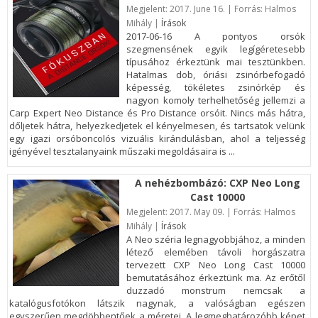
Megjelent:
2017. June 16. | Forrás: Halmos
Mihály |
Írások
2017-06-16 A pontyos orsók
szegmensének egyik legígéretesebb
típusához érkeztünk mai tesztünkben.
Hatalmas dob, óriási zsinórbefogadó
képesség, tökéletes zsinórkép és
nagyon komoly terhelhetőség jellemzi a
Carp Expert Neo Distance és Pro Distance orsóit. Nincs más hátra,
dőljetek hátra, helyezkedjetek el kényelmesen, és tartsatok velünk
egy igazi orsóboncolós vizuális kirándulásban, ahol a teljesség
igényével tesztalanyaink műszaki megoldásaira is ...
A nehézbombázó: CXP Neo Long
Cast 10000
Megjelent:
2017. May 09. | Forrás: Halmos
Mihály |
Írások
A Neo széria legnagyobbjához, a minden
létező elemében távoli horgászatra
tervezett CXP Neo Long Cast 10000
bemutatásához érkeztünk ma. Az erőtől
duzzadó monstrum nemcsak a
katalógusfotókon látszik nagynak, a valóságban egészen
egyszerűen megdöbbentőek a méretei. A legmeghatározóbb képet